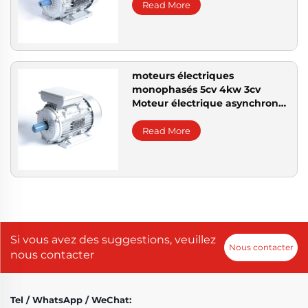
Read More
moteurs électriques
monophasés 5cv 4kw 3cv
Moteur électrique asynchrone
monophasé Prix 220V YL YC
YCL
Read More
Si vous avez des suggestions, veuillez
Nous contacter
nous contacter
Tel / WhatsApp / WeChat: