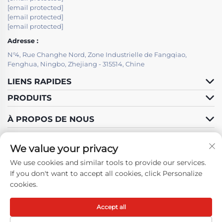
[email protected]
[email protected]
[email protected]
Adresse :
N°4, Rue Changhe Nord, Zone Industrielle de Fangqiao,
Fenghua, Ningbo, Zhejiang - 315514, Chine
LIENS RAPIDES
PRODUITS
À PROPOS DE NOUS
We value your privacy
We use cookies and similar tools to provide our services.
Suivez-nous
If you don't want to accept all cookies, click Personalize
cookies.
Accept all
Droits d'auteur © Ningbo Fenghua Hongma Motor Co., Ltd. Tous
droits réservés -
Politique de confidentialité
-
Blog