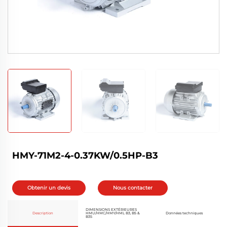
HMY-71M2-4-0.37KW/0.5HP-B3
Obtenir un devis
Nous contacter
DIMENSIONS EXTÉRIEURES
Description
HMU/HMC/HMY/HML B3, B5 &
Données techniques
B35