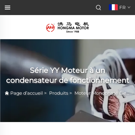
FR
Série YY Moteur à un
condensateur de fonctionnement
Page d’accueil
>
Produits
>
Moteur Monophasé Électrique