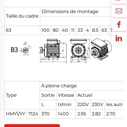
Dimensions de montage
Taille du cadre
63
100
80
40
11
23
4
8.5
63
7
M4x1
À pleine charge
Type
Sortie
Vitesse
Actuel
L
tr/min
220V
230V
les autre
HMY\/YY
7124
370
1400
2.95
2.82
2.70