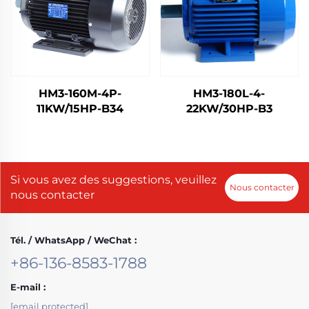
HM3-160M-4P-
HM3-180L-4-
11KW/15HP-B34
22KW/30HP-B3
Si vous avez des suggestions, veuillez
Nous contacter
nous contacter
Tél. / WhatsApp / WeChat :
+86-136-8583-1788
E-mail :
[email protected]