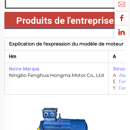
Produits de l'entreprise
Explication de l'expression du modèle de moteur
Hm
A
Notre Marque
Structu
Ningbo Fenghua Hongma Motor Co., Ltd
A
: Alum
E
: Font
Y
: Font