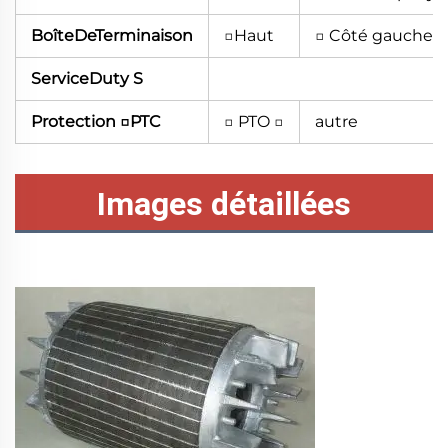
BoîteDeTerminaison
□Haut
□ Côté gauche
ServiceDuty S
Protection □PTC
□ PTO □
autre
Images détaillées