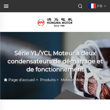
FR
Série YL/YCL Moteur à deux
condensateurs de démarrage et
de fonctionnement
Page d’accueil
>
Produits
>
Moteur Monophasé Électrique