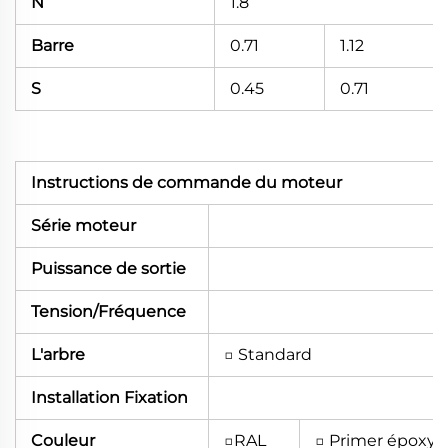
N
1.8
Barre
0.71
1.12
S
0.45
0.71
Instructions de commande du moteur
Série moteur
Puissance de sortie
Tension/Fréquence
L'arbre
□ Standard
Installation Fixation
Couleur
□RAL
□ Primer époxy