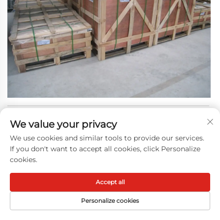
Emballage
We value your privacy
Dimensions
123 (L) × 456 (P) × 789 (H)
We use cookies and similar tools to provide our services.
If you don't want to accept all cookies, click Personalize
Poids
500 kg
cookies.
L'emballage normal est une
Accept all
Personalize cookies
Détails de l'emballage
Page d’accueil
Produits
Nous contacter
Haut