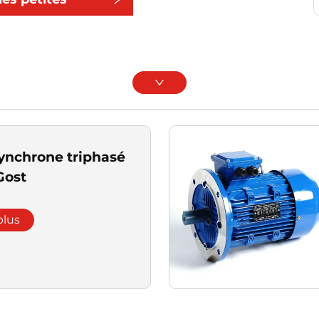
ies
ynchrone triphasé
Gost
plus