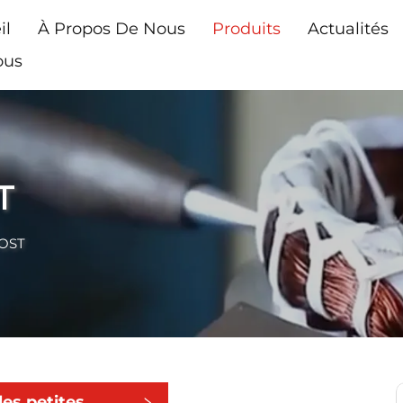
il
À Propos De Nous
Produits
Actualités
ous
T
GOST
les petites