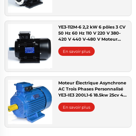
YE3-112M-6 2,2 kW 6 pôles 3 CV
50 Hz 60 Hz 110 V 220 V 380-
420 V 440 V-480 V Moteur
électrique triphasé
asynchrone AC
En savoir plus
Moteur Électrique Asynchrone
AC Trois Phases Personnalisé
YE3-IE3 200L1-6 18.5kw 25cv 4
pôles 6 pôles 220V380V 50cv
60cv
En savoir plus