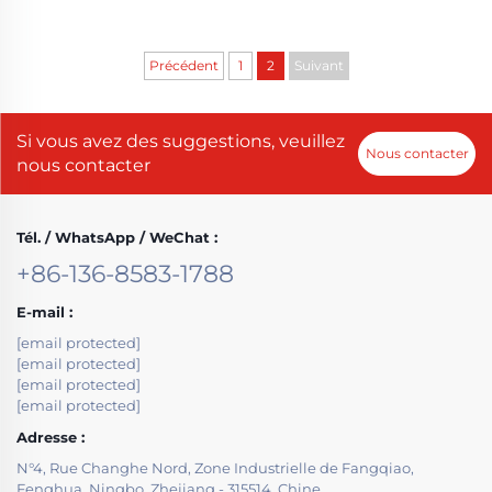
Précédent
1
2
Suivant
Si vous avez des suggestions, veuillez
Nous contacter
nous contacter
Tél. / WhatsApp / WeChat :
+86-136-8583-1788
E-mail :
[email protected]
[email protected]
[email protected]
[email protected]
Adresse :
N°4, Rue Changhe Nord, Zone Industrielle de Fangqiao,
Fenghua, Ningbo, Zhejiang - 315514, Chine