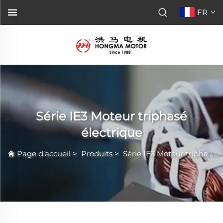
FR
Série IE3 Moteur triphasé
électrique
Page d’accueil
>
Produits
>
Série IE3 Moteur triphasé électrique