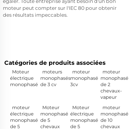
égaler. Toute entreprise ayant besoin d'un bon
moteur peut compter sur l'IEC 80 pour obtenir
des résultats impeccables.
Catégories de produits associées
Moteur
moteurs
moteur
moteur
électrique
monophasés
monophasé
monophasé
monophasé
de 3 cv
3cv
de 2
chevaux-
vapeur
moteur
Moteur
Moteur
moteur
électrique
monophasé
électrique
monophasé
monophasé
de 5
monophasé
de 10
de 5
chevaux
de 5
chevaux