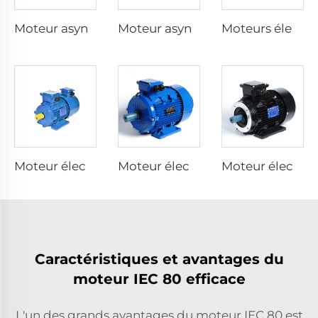
Moteur asynchrone monophasé avec résistance de démarrage
Moteur asynchrone triphasé à freinage électromagnétique
Moteurs électriques à vitesse variable
Moteur électrique à inversateur de fréquence intégré
Moteur électrique asynchrone à efficacité super premium
Moteur électrique asynchrone à efficacité premium
Caractéristiques et avantages du
moteur IEC 80 efficace
L'un des grands avantages du moteur IEC 80 est