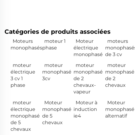
Catégories de produits associées
Moteurs
moteur 1
Moteur
moteurs
monophasés
phase
électrique
monophasé
monophasé
de 3 cv
moteur
moteur
moteur
moteur
électrique
monophasé
monophasé
monophasé
3 cv 1
3cv
de 2
de 2
phase
chevaux-
chevaux
vapeur
moteur
Moteur
Moteur à
Moteur
électrique
monophasé
induction
monophasé
monophasé
de 5
ie4
alternatif
de 5
chevaux
chevaux