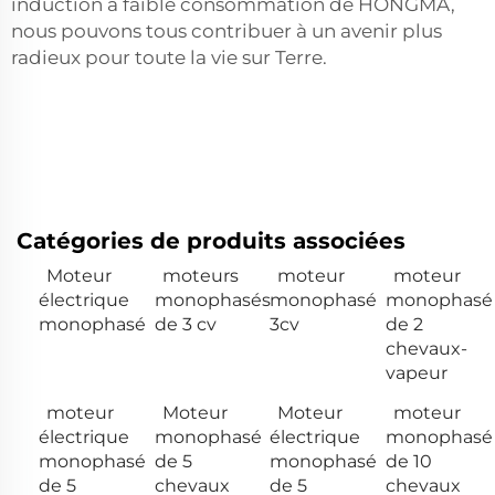
induction à faible consommation de HONGMA,
nous pouvons tous contribuer à un avenir plus
radieux pour toute la vie sur Terre.
Catégories de produits associées
Moteur
moteurs
moteur
moteur
électrique
monophasés
monophasé
monophasé
monophasé
de 3 cv
3cv
de 2
chevaux-
vapeur
moteur
Moteur
Moteur
moteur
électrique
monophasé
électrique
monophasé
monophasé
de 5
monophasé
de 10
de 5
chevaux
de 5
chevaux