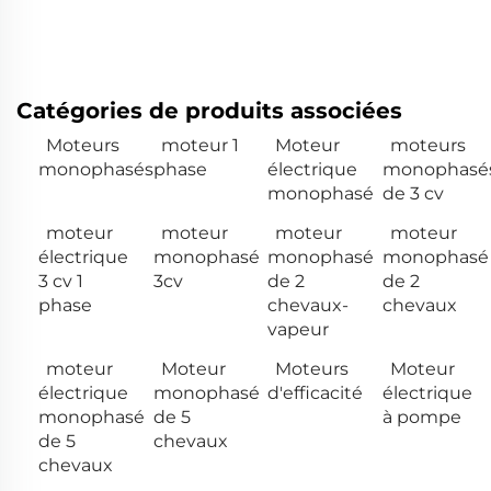
Catégories de produits associées
Moteurs
moteur 1
Moteur
moteurs
monophasés
phase
électrique
monophasé
monophasé
de 3 cv
moteur
moteur
moteur
moteur
électrique
monophasé
monophasé
monophasé
3 cv 1
3cv
de 2
de 2
phase
chevaux-
chevaux
vapeur
moteur
Moteur
Moteurs
Moteur
électrique
monophasé
d'efficacité
électrique
monophasé
de 5
à pompe
de 5
chevaux
chevaux