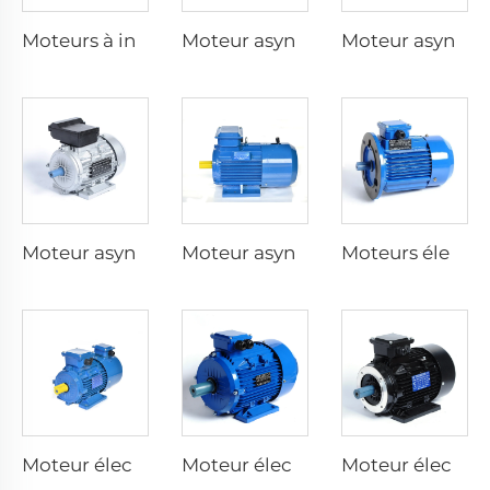
Moteurs à induction à capacitive dyadique monophasé
Moteur asynchrone monophasé avec condensateur de fonctionnement
Moteur asynchrone monophasé avec condensateur de démarrage
Moteur asynchrone monophasé avec résistance de démarrage
Moteur asynchrone triphasé à freinage électromagnétique
Moteurs électriques à vitesse variable
Moteur électrique à inversateur de fréquence intégré
Moteur électrique asynchrone à efficacité super premium
Moteur électrique asynchrone à efficacité premium