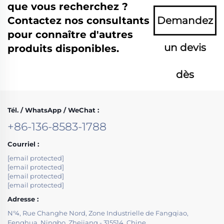
que vous recherchez ?
Contactez nos consultants
Demandez
pour connaître d'autres
un devis
produits disponibles.
dès
maintenant
Tél. / WhatsApp / WeChat :
+86-136-8583-1788
Courriel :
[email protected]
[email protected]
[email protected]
[email protected]
Adresse :
N°4, Rue Changhe Nord, Zone Industrielle de Fangqiao,
Fenghua, Ningbo, Zhejiang - 315514, Chine