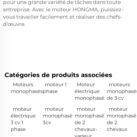
pour une grande variété de tâches dans toute
entreprise. Avec le moteur HONGMA, puissiez-
vous travailler facilement et réaliser des chefs-
d'œuvre.
Catégories de produits associées
Moteurs
moteur 1
Moteur
moteurs
monophasés
phase
électrique
monophasé
monophasé
de 3 cv
moteur
moteur
moteur
moteur
électrique
monophasé
monophasé
monophasé
3 cv 1
3cv
de 2
de 2
phase
chevaux-
chevaux
vapeur