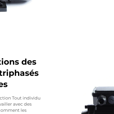
tions des
triphasés
es
uction Tout individu
ailler avec des
 comment les