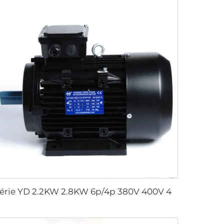
Série YD 2.2KW 2.8KW 6p/4p 380V 400V 415V Moteur à double et multi-vitesses Moteur triphasé à induction Moteur électrique AC à deux vitesses