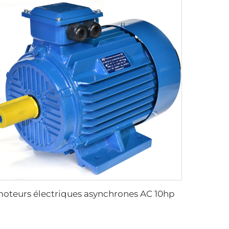
moteurs électriques asynchrones AC 10hp 20hp 30hp 40hp 50hp 60hp 100hp 380V 2-pôles moteurs triphasés induction pour moulin à maïs