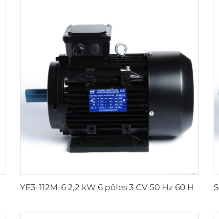
à capacitive dyadique monophasé
YE3-112M-6 2,2 kW 6 pôles 3 CV 50 Hz 60 Hz 110 V 220 V 380-420 V 440 V-480 V Moteur électrique triphasé asynchrone AC