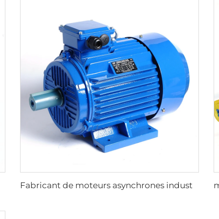
rrosserie en aluminium 220V 380V 400V 415V 440V 690V
Fabricant de moteurs asynchrones industriels AC YE4-80M1-4 0.75kw 1hp IE4 triphasés classe IE4, moteurs électriques triphasés 3 phases