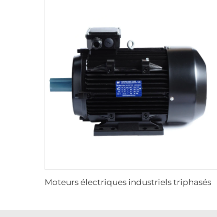
Moteurs électriques industriels triphasés AC à induction, plage de puissance de 0,09kw à 200kw