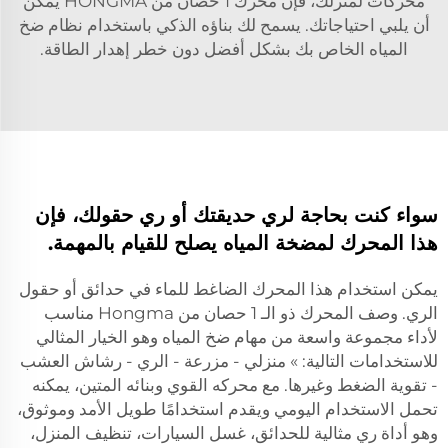
محركات لمنزلك، فإن محرك 1 حصان من HONGMA يمكن
أن يلبي احتياجاتك. يسمح لك بناؤه الذكي باستخدام نظام ضخ
المياه الخاص بك بشكل أفضل دون خطر إهدار الطاقة.
سواء كنت بحاجة لري حديقتك أو ري حقولك، فإن
هذا المحرك لمضخة المياه يصلح للقيام بالمهمة.
يمكن استخدام هذا المحرك الضاغط للماء في حدائق أو حقول
الري. وصف المحرك ذو الـ 1 حصان من Hongma مناسب
لأداء مجموعة واسعة من مهام ضخ المياه وهو الخيار المثالي
للاستخدامات التالية: » منزلي - مزرعة - الري - رشاش العشب
- تقوية الضغط وغيرها. مع محركه القوي وبنائه المتين، يمكنه
تحمل الاستخدام اليومي ويقدم استخدامًا طويل الأمد وموثوق،
وهو أداة ري مثالية للحدائق، غسل السيارات، تنظيف المنزل،