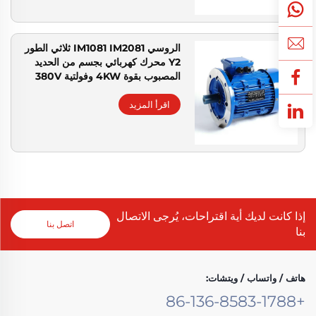
الروسي IM1081 IM2081 ثلاثي الطور
Y2 محرك كهربائي بجسم من الحديد
المصبوب بقوة 4KW وفولتية 380V
للمعدات وفقًا للمعيار GOST ANP
Motor
اقرأ المزيد
إذا كانت لديك أية اقتراحات، يُرجى الاتصال
اتصل بنا
بنا
هاتف / واتساب / ويتشات:
+86-136-8583-1788