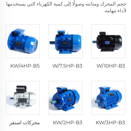
حجم المحرك ومتانته وصولًا إلى كمية الكهرباء التي يستخدمها
لأداء مهامه.
HM3-100L2-4-3KW/4HP-B5
HM3-132S-4P-5.5KW/7.5HP-B3
HM3-132M-4P-7.5KW/10HP-B3
HM3-100L1-4-2.2KW/3HP-B3
HM3-90L-4P-1.5KW/2HP-B3
محركات استقراء ثنائية الطور بمكثف فردي