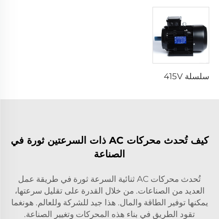
سلسلة YD 2.2KW 2.8KW 6p/4p 380V 400V 415V موتور كهربائي ثلاثي الأطوار بسرعتين ومتعدد السرعات موتور استحسابي ثنائي السرعة
كيف تُحدث محركات AC ذات السرعتين ثورة في
الصناعة
تُحدث محركات AC ثنائية السرعة ثورة في طريقة عمل
العديد من الصناعات. من خلال القدرة على تقليل سرعتها،
يمكنها توفير الطاقة والمال. هذا جيد للشركة وللعالم. هونغما
تقود الطريق في بناء هذه المحركات وتغيير الصناعة.