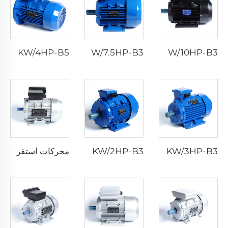
HM3-100L2-4-3KW/4HP-B5
HM3-132S-4P-5.5KW/7.5HP-B3
HM3-132M-4P-7.5KW/10HP-B3
HM3-100L1-4-2.2KW/3HP-B3
HM3-90L-4P-1.5KW/2HP-B3
محركات استقراء ثنائية الطور بمكثف فردي