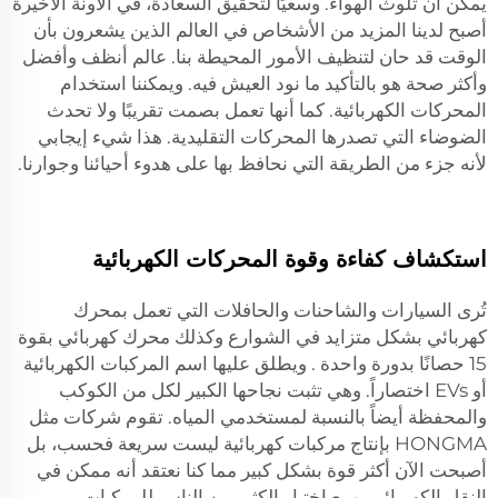
يمكن أن تلوث الهواء. وسعيًا لتحقيق السعادة، في الآونة الأخيرة
أصبح لدينا المزيد من الأشخاص في العالم الذين يشعرون بأن
الوقت قد حان لتنظيف الأمور المحيطة بنا. عالم أنظف وأفضل
وأكثر صحة هو بالتأكيد ما نود العيش فيه. ويمكننا استخدام
المحركات الكهربائية. كما أنها تعمل بصمت تقريبًا ولا تحدث
الضوضاء التي تصدرها المحركات التقليدية. هذا شيء إيجابي
لأنه جزء من الطريقة التي نحافظ بها على هدوء أحيائنا وجوارنا.
استكشاف كفاءة وقوة المحركات الكهربائية
تُرى السيارات والشاحنات والحافلات التي تعمل بمحرك
كهربائي بشكل متزايد في الشوارع وكذلك
محرك كهربائي بقوة
15 حصانًا بدورة واحدة
. ويطلق عليها اسم المركبات الكهربائية
أو EVs اختصاراً. وهي تثبت نجاحها الكبير لكل من الكوكب
والمحفظة أيضاً بالنسبة لمستخدمي المياه. تقوم شركات مثل
HONGMA بإنتاج مركبات كهربائية ليست سريعة فحسب، بل
أصبحت الآن أكثر قوة بشكل كبير مما كنا نعتقد أنه ممكن في
النقل الكهربائي. ومع اختيار الكثير من الناس للمركبات