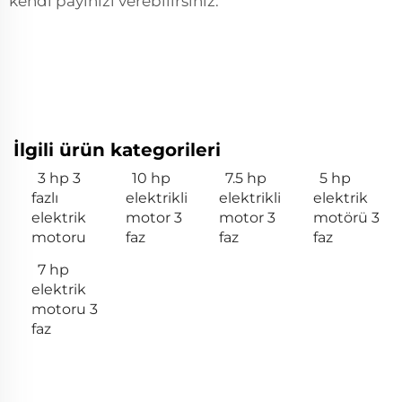
kendi payınızı verebilirsiniz.
İlgili ürün kategorileri
3 hp 3
10 hp
7.5 hp
5 hp
fazlı
elektrikli
elektrikli
elektrik
elektrik
motor 3
motor 3
motörü 3
motoru
faz
faz
faz
7 hp
elektrik
motoru 3
faz