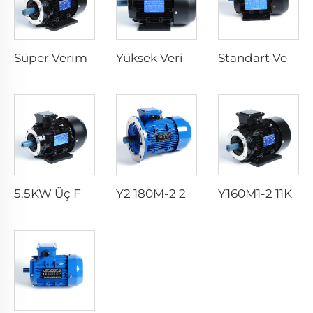
Süper Verimlilikli Asenkron Elektrikli Motor
Yüksek Verimli Asenkron Elektrik Motoru
Standart Verimli Asenkron Elektrik Motoru
5.5KW Üç Fazlı Elektrik Motoru 970 RPM 380V AC Volta
Y2 180M-2 22KW 20KW 25HP 30HP 40HP AC Fabrika Tedariği 380v 50Hz/60Hz 3 Faz Asenkron 1500RPM 3000RPM Elektrik Motor
Y160M1-2 11KW 15HP 380V 400V 3000RPM Ac 3 Üç Faz Endüksiyon Elektrik Motoru 11 kw 15 hp 380 400 v Volt 3000 Devir