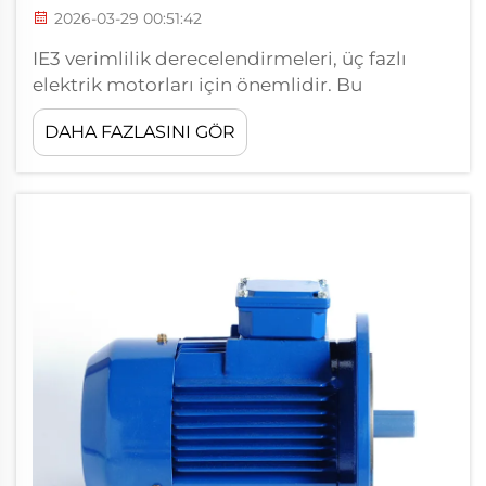
2026-03-29 00:51:42
IE3 verimlilik derecelendirmeleri, üç fazlı
elektrik motorları için önemlidir. Bu
derecelendirmeler, kullanıcıların bir motorun
DAHA FAZLASINI GÖR
enerjiyi ne kadar verimli kullandığını
anlamalarına yardımcı olur. Daha yüksek IE3
derecelendirmesine sahip motorlar daha az
güç tüketir; bu da çevre açısından faydalıdır
ve uzun vadede maliyet tasarrufu sağlayabilir.
Fiyatlanırken...