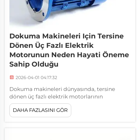
Dokuma Makineleri Için Tersine
Dönen Üç Fazlı Elektrik
Motorunun Neden Hayati Öneme
Sahip Olduğu
2026-04-01 04:17:32
Dokuma makineleri dünyasında, tersine
dönen üç fazlı elektrik motorlarının
kullanılması son derece önemlidir. Bu
DAHA FAZLASINI GÖR
motorlar, kumaş, giysi ve diğer tekstil
ürünlerini üreten birçok makinenin kalbidir.
İleri veya geri yönde dönebilirler; bu da
işlemlerin yürütülmesini kolaylaştırır...