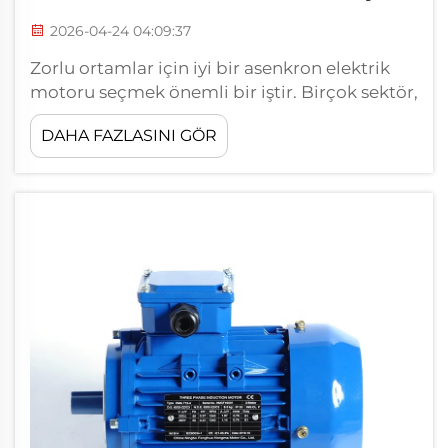
2026-04-24 04:09:37
Zorlu ortamlar için iyi bir asenkron elektrik
motoru seçmek önemli bir iştir. Birçok sektör,
fabrikalar, madenler veya hatta gemiler gibi
DAHA FAZLASINI GÖR
zorlu alanlarda bu motorları kullanır. Aşırı
sıcaklık, soğuk, toz, nem ve sarsıntıya
dayanabilen bir motor seçmelisiniz.
HONGMA'da...