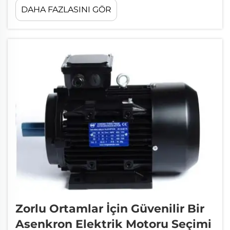
DAHA FAZLASINI GÖR
kritik öneme sahiptir. Bu motorlar, sürekli
çalışan birçok makinede kullanılır. Eğer
motor arızalanırsa, tüm işletme faaliyeti
durabilir. Bu yüzden bir bakım listesi oldukça
faydalıdır...
Zorlu Ortamlar İçin Güvenilir Bir
Asenkron Elektrik Motoru Seçimi