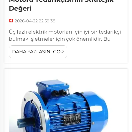
Değeri
2026-04-22 22:59:38
Üç fazlı elektrik motorları için iyi bir tedarikçi
bulmak işletmeler için çok önemlidir. Bu
motorlar birçok makine ve cihazı çalıştırır; bu
DAHA FAZLASINI GÖR
nedenle fabrikalarda ve atölyelerde hayati
öneme sahiptir. HONGMA, yüksek kaliteli
elektrik motorları için birçok kişinin
güvendiği bir markadır...