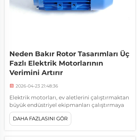
Neden Bakır Rotor Tasarımları Üç
Fazlı Elektrik Motorlarının
Verimini Artırır
2026-04-23 21:48:36
Elektrik motorları, ev aletlerini çalıştırmaktan
büyük endüstriyel ekipmanları çalıştırmaya
kadar birçok alanda bize yardımcı olan temel
DAHA FAZLASINI GÖR
makinelerdir. Bu motorların verimliliği, aynı
işi daha az enerjiyle yapabilmeleri açısından
son derece önemlidir. Verimi artırmak için