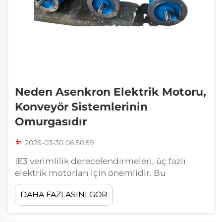
Neden Asenkron Elektrik Motoru,
Konveyör Sistemlerinin
Omurgasıdır
2026-03-30 06:50:59
IE3 verimlilik derecelendirmeleri, üç fazlı
elektrik motorları için önemlidir. Bu
derecelendirmeler, kullanıcıların bir motorun
DAHA FAZLASINI GÖR
enerjiyi ne kadar verimli kullandığını
anlamalarına yardımcı olur. Daha yüksek IE3
derecelendirmesine sahip motorlar daha az