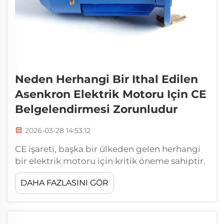
Neden Herhangi Bir Ithal Edilen
Asenkron Elektrik Motoru Için CE
Belgelendirmesi Zorunludur
2026-03-28 14:53:12
CE işareti, başka bir ülkeden gelen herhangi
bir elektrik motoru için kritik öneme sahiptir.
Bu işaret, ürünün Avrupa Birliği'nin güvenlik
DAHA FAZLASINI GÖR
ve çevre kurallarını karşıladığını gösterir.
HONGMA gibi bir şirket asenkron elektrik
motorları ithal ettiğinde, bu işarete sahip
olmak zorundadır...