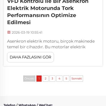
VFD Kontrolü Ile Bir Asenkron
Elektrik Motorunda Tork
Performansının Optimize
Edilmesi
2026-03-19 10:55:41
Asenkron elektrik motoru, birçok makinede
temel bir cihazdır. Bu motorlar elektrik
enerjisini mekanik enerjiye dönüştürür ve bu
DAHA FAZLASINI GÖR
nedenle vantilatörler veya pompalar gibi işler
için oldukça uygundur. Bu motorların en iyi
performansını elde etmek amacıyla Değişken
Frekanslı Sürücü (VFD) kullanılır...
Önceki
1
2
3
4
5
Sonraki
Telefon / WhatsApp / WeChat: