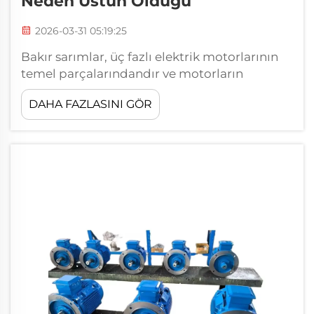
Neden Üstün Olduğu
2026-03-31 05:19:25
Bakır sarımlar, üç fazlı elektrik motorlarının
temel parçalarındandır ve motorların
ömründe önemli bir rol oynar. HONGMA
DAHA FAZLASINI GÖR
olarak, sarımlar için bakırın motorların
performansını artıracağını ve ömürlerini
uzatacağını biliyoruz. Bakır, akım taşıyan
dayanıklı bir metaldır...