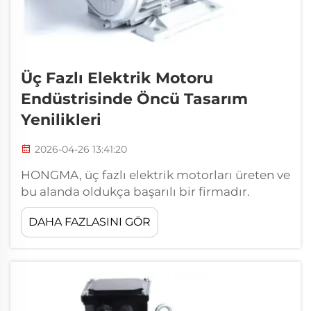
Üç Fazlı Elektrik Motoru
Endüstrisinde Öncü Tasarım
Yenilikleri
2026-04-26 13:41:20
HONGMA, üç fazlı elektrik motorları üreten ve
bu alanda oldukça başarılı bir firmadır.
Motorlar, makinelerin daha hızlı ve etkili
DAHA FAZLASINI GÖR
çalışmasını sağlar. Okullar, fabrikalar gibi
birçok yerde kullanılırlar. HONGMA’da
amacımız, hem dayanıklı hem de...