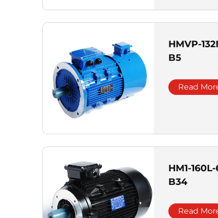
HMVP-132
B5
Read Mor
HM1-160L-6
B34
Read Mor