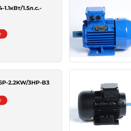
1.1кВт/1.5л.с.-
e
6P-2.2KW/3HP-B3
e