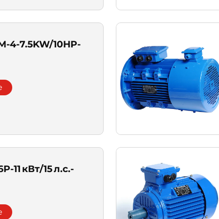
M-4-7.5KW/10HP-
e
P-11 кВт/15 л.с.-
e