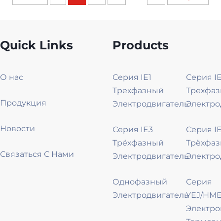
Quick Links
Products
О нас
Серия IE1
Серия I
Трехфазный
Трехфа
Продукция
Электродвигатель
Электро
Новости
Серия IE3
Серия I
Трёхфазный
Трёхфа
Связаться С Нами
Электродвигатель
Электро
Однофазный
Серия
Электродвигатель
YEJ/HME
Электр