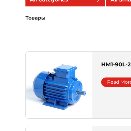
Товары
HM1-90L-
Read Mor