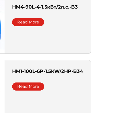
HM4-90L-4-1.5кВт/2л.с.-B3
Read More
HM1-100L-6P-1.5KW/2HP-B34
Read More