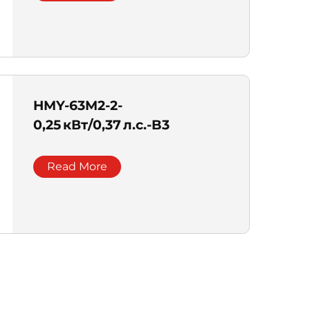
HMY-63M2-2-
0,25 кВт/0,37 л.с.-B3
Read More