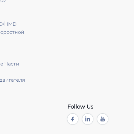
ной
YD/HMD
коростной
е Части
двигателя
Follow Us