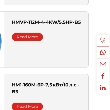
HMVP-112M-4-4KW/5.5HP-B5
Read More
HM1-160M-6P-7,5 кВт/10 л.с.-
B3
Read More