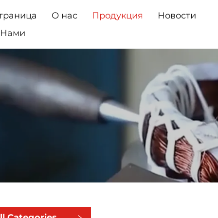
траница
О нас
Продукция
Новости
 Нами
ll Categories