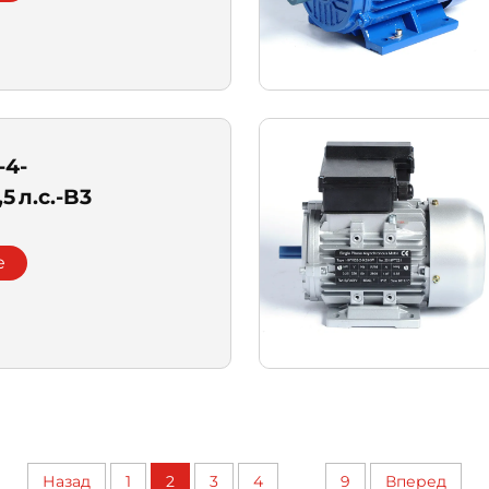
-4-
,5 л.с.-B3
e
...
Назад
1
2
3
4
9
Вперед