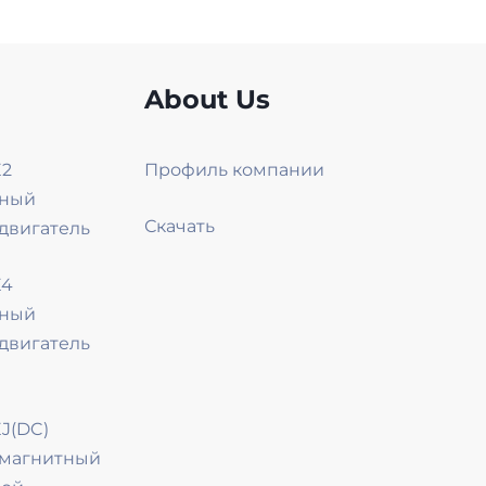
About Us
E2
Профиль компании
зный
Скачать
двигатель
E4
зный
двигатель
J(DC)
омагнитный