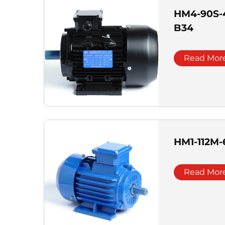
HM4-90S-4-
B34
Read Mor
HM1-112M-
Read Mor