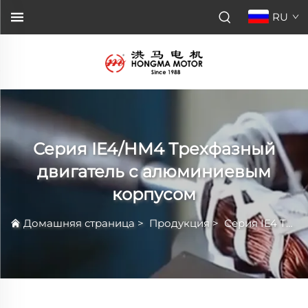
RU
Серия IE4/HM4 Трехфазный
двигатель с алюминиевым
корпусом
Домашняя страница
>
Продукция
>
Серия IE4 Трёхфазный Электродвигатель