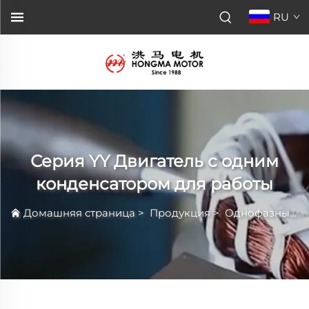
RU
Серия YY Двигатель с одним
конденсатором для работы
Домашняя страница
>
Продукция
>
Однофазный Электродвигатель