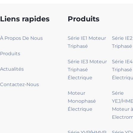
Liens rapides
Produits
À Propos De Nous
Série IE1 Moteur
Série IE
Triphasé
Triphasé
Produits
Série IE3 Moteur
Série IE
Actualités
Triphasé
Triphasé
Électrique
Électriq
Contactez-Nous
Moteur
Série
Monophasé
YEJ/HME
Électrique
Moteur à
Electro
Série YVP/HMVP
Série Y