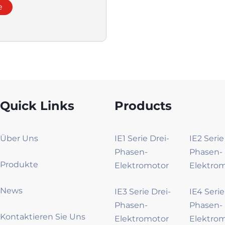
nbremsmotor mit
e
senen Merkmalen
Quick Links
Products
Über Uns
IE1 Serie Drei-
IE2 Serie
Phasen-
Phasen-
Produkte
Elektromotor
Elektro
News
IE3 Serie Drei-
IE4 Serie
Phasen-
Phasen-
Kontaktieren Sie Uns
Elektromotor
Elektro