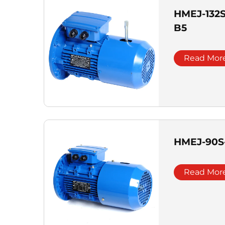
HMEJ-132S
B5
Read Mor
HMEJ-90S-
Read Mor