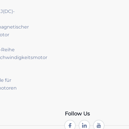
J(DC)-
magnetischer
otor
-Reihe
chwindigkeitsmotor
le für
motoren
Follow Us