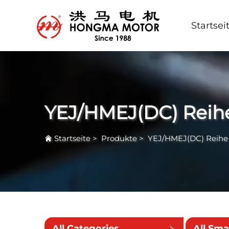
Startsei
YEJ/HMEJ(DC) Reih
Startseite
>
Produkte
>
YEJ/HMEJ(DC) Reihe
All Categories
All Sma