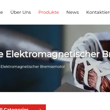
te
Über Uns
Produkte
News
Kontaktier
e Elektromagnetischer 
 Elektromagnetischer Bremssmotor
ll Categories