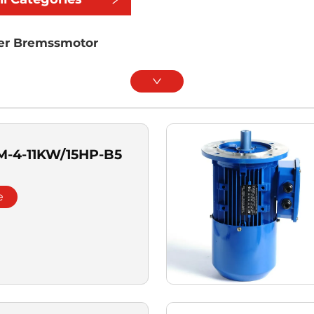
er Bremssmotor
M-4-11KW/15HP-B5
e