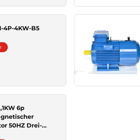
M-4P-4KW-B5
e
1,1KW 6p
gnetischer
r 50HZ Drei-
duktions