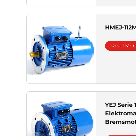
HMEJ-112
Read Mor
YEJ Serie 
Elektroma
Bremsmoto
Phasen In