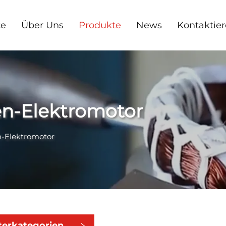
te
Über Uns
Produkte
News
Kontaktier
en-Elektromotor
n-Elektromotor
terkategorien