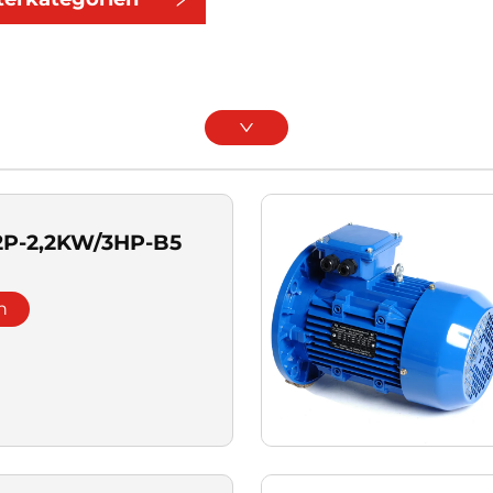
2P-2,2KW/3HP-B5
n