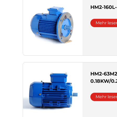
HM2-160L
Mehr lese
HM2-63M2
0.18KW/0.
Mehr lese