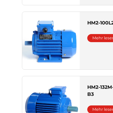
HM2-100L
Mehr lese
HM2-132M
B3
Mehr lese