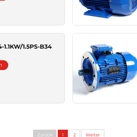
-1.1KW/1.5PS-B34
n
Zurück
1
2
Weiter