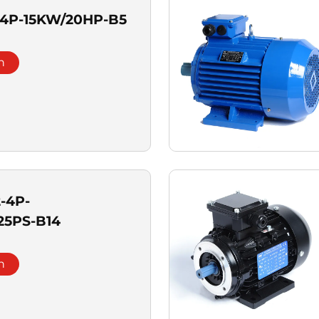
-4P-15KW/20HP-B5
n
-4P-
25PS-B14
n