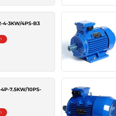
2-4-3KW/4PS-B3
n
-4P-7.5KW/10PS-
n