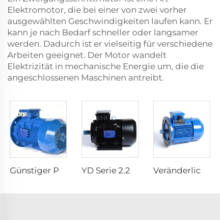
Elektromotor, die bei einer von zwei vorher
ausgewählten Geschwindigkeiten laufen kann. Er
kann je nach Bedarf schneller oder langsamer
werden. Dadurch ist er vielseitig für verschiedene
Arbeiten geeignet. Der Motor wandelt
Elektrizität in mechanische Energie um, die die
angeschlossenen Maschinen antreibt.
Günstiger Preis YE2 IE2 10HP 15HP 20HP 25HP 30HP 40HP 50HP Induktions AC Elektro 380V 400V Geschwindigkeitskontrolle Drei-Phasenmotor
YD Serie 2.2KW 2.8KW 6p/4p 380V 400V 415V Dual- & Mehrgeschwindigkeitsmotor Drei-Phasen-Nebenspeisemotor Zweigeschwindigkeits-AC-Elektromotor
Veränderliche Geschwindigkeit Elektromotoren