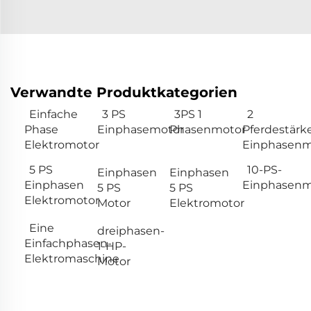
Verwandte Produktkategorien
Einfache
3 PS
3PS 1
2
Phase
Einphasemotor
Phasenmotor
Pferdestärk
Elektromotor
Einphasenm
5 PS
10-PS-
Einphasen
Einphasen
Einphasen
Einphasenm
5 PS
5 PS
Elektromotor
Motor
Elektromotor
Eine
dreiphasen-
Einfachphasen-
1-HP-
Elektromaschine
Motor