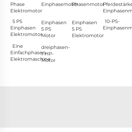
Phase
Einphasemotor
Phasenmotor
Pferdestärk
Elektromotor
Einphasenm
5 PS
10-PS-
Einphasen
Einphasen
Einphasen
Einphasenm
5 PS
5 PS
Elektromotor
Motor
Elektromotor
Eine
dreiphasen-
Einfachphasen-
1-HP-
Elektromaschine
Motor