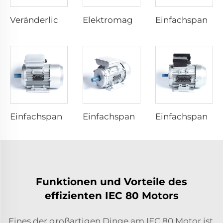
Veränderliche Geschwindigkeit Elektromotoren
Elektromagnetisches Bremsdrehmoment Drei-Phasen-Asynchronmotor
Einfachspannungs-Startwiderstand-Asynchronmotor
Einfachspannungs-Kondensator-Start-Asynchronmotor
Einfachspannungs-Kondensator-Lauframme-Asynchronmotor
Einfachspannungs-Dyadische Kapazitätskupplungsmotoren
Funktionen und Vorteile des
effizienten IEC 80 Motors
Eines der großartigen Dinge am IEC 80 Motor ist,