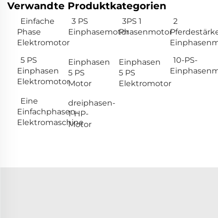
Verwandte Produktkategorien
Einfache
3 PS
3PS 1
2
Phase
Einphasemotor
Phasenmotor
Pferdestärk
Elektromotor
Einphasenm
5 PS
10-PS-
Einphasen
Einphasen
Einphasen
Einphasenm
5 PS
5 PS
Elektromotor
Motor
Elektromotor
Eine
dreiphasen-
Einfachphasen-
1-HP-
Elektromaschine
Motor