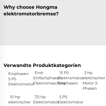
Why choose Hongma
elektromotorbremse?
Verwandte Produktkategorien
Eine
15 PS
3 hp
Einphasen
Einfachphasen-
Elektromotor
elektrischer
5 PS
Elektromaschine
Einphasen
Motor 3-
Elektromotor
Phasen
10 hp
7,5 hp
5 PS
elektrischer
Elektromotor
Elektromotor