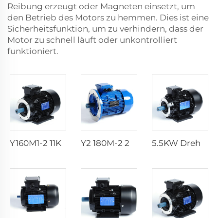
Reibung erzeugt oder Magneten einsetzt, um
den Betrieb des Motors zu hemmen. Dies ist eine
Sicherheitsfunktion, um zu verhindern, dass der
Motor zu schnell läuft oder unkontrolliert
funktioniert.
Y160M1-2 11KW 15HP 380V 400V 3000RPM Ac 3 Drei-Phasen-Einbau-Elektromotor 11 kw 15 hp 380 400 v Volt 3000 Umdrehungen pro Minute
Y2 180M-2 22KW 20KW 25PS 30PS 40PS AC-Fabrik-Bedarf 380V 50Hz/60Hz 3-Phasen-Asynchronmotor 1500U/min 3000U/min Elektromotor
5.5KW Drehstrom-Elektromotor mit 970 UPM 380V AC Volta