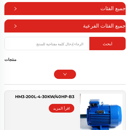
جميع الفئات
جميع الفئات الفرعية
ابحث
منتجات
HM3-200L-4-30KW/40HP-B3
اقرأ المزيد