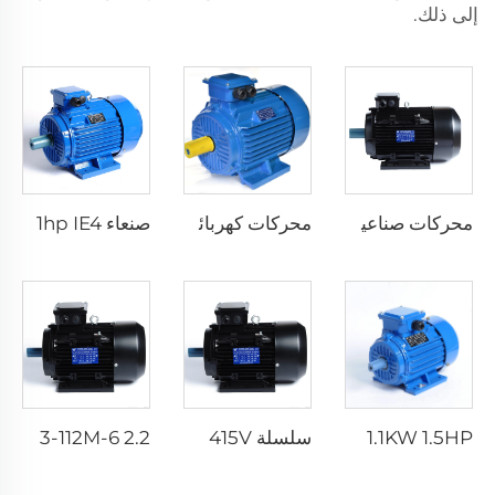
إلى ذلك.
محركات صناعية ثلاثية الطور تعمل بنظام AC Induction بقوة تتراوح بين 0.09kw و200kw وتصنيف جهد يتراوح بين 380V و660V.
محركات كهربائية غير متزامنة AC بقوة 10 حصان و20 حصان و30 حصان و40 حصان و50 حصان و60 حصان و100 حصان، تعمل بجهد 380V ومزودة بتقنية المحرك الثلاثي الطور ذو القطبين لاستخدامها في طحن الذرة.
صنعاء YE4-80M1-4 0.75kw 1hp IE4 ثلاثي الأطوار غير المتزامن الصناعي محرك كهربائي بالمغناطيسية المتناوبة مصنع محركات كهربائية ثلاثية الأطوار
MS 90S-4 1.1KW 1.5HP ثلاث مراحل موتور غير متزامن حثي - هيكل من الألمنيوم 220V 380V 400V 415V 440V 690V
سلسلة YD 2.2KW 2.8KW 6p/4p 380V 400V 415V موتور كهربائي ثلاثي الأطوار بسرعتين ومتعدد السرعات موتور استحسابي ثنائي السرعة
YE3-112M-6 2.2 كيلوواط 6 أقطاب 3 حصان 50 هرتز 60 هرتز 110 فولت 220 فولت 380-420 فولت 440-480 فولت مصنع محركات كهربائية متعددة الأطوار غير المتزامنة AC