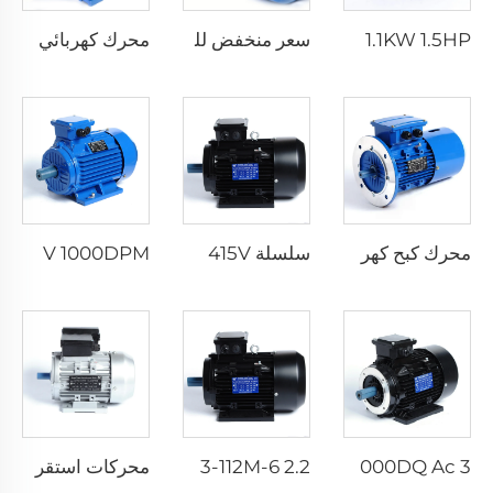
MS 90S-4 1.1KW 1.5HP ثلاث مراحل موتور غير متزامن حثي - هيكل من الألمنيوم 220V 380V 400V 415V 440V 690V
سعر منخفض للمحرك الحثي YE2 IE2 10HP 15HP 20HP 25HP 30HP 40HP 50HP ثلاث مراحل محرك كهربائي AC 380V 400V مع التحكم في السرعة
محرك كهربائي ثلاثي الأطوار مخصص من نوع YE3-IE3 200L1-6 18.5 كيلوواط 25 حصان 4 أقطاب 6 أقطاب 220V380V 50 حصان 60 حصان ثلاثي الفاز محرض تيار متردد
محرك كبح كهرومغناطيسي سلسلة YEJ 1.1 كيلوواط 6p مع خصائص عزل ثلاثي الفاز غير المتزامن
سلسلة YD 2.2KW 2.8KW 6p/4p 380V 400V 415V موتور كهربائي ثلاثي الأطوار بسرعتين ومتعدد السرعات موتور استحسابي ثنائي السرعة
Y180L-6 15KW 20HP 380V 400V 1000DPM محرك كهربائي ثلاثي الطور AC 3 استقراء محرك كهربائي 4kW-30kW القدرة المعتمدة 50 هرتز المحرك غير المتزامن
Y160M1-2 11KW 15HP 380V 400V 3000DQ Ac 3 ثلاثي الطور موتور كهربائي بالحث 11 kw 15 hp 380 400 v فولت 3000 DQ
YE3-112M-6 2.2 كيلوواط 6 أقطاب 3 حصان 50 هرتز 60 هرتز 110 فولت 220 فولت 380-420 فولت 440-480 فولت مصنع محركات كهربائية متعددة الأطوار غير المتزامنة AC
محركات استقراء ثنائية الطور بمكثف فردي