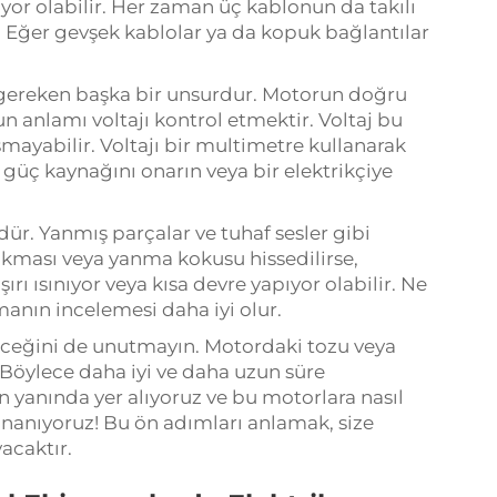
or olabilir. Her zaman üç kablonun da takılı
Eğer gevşek kablolar ya da kopuk bağlantılar
gereken başka bir unsurdur. Motorun doğru
un anlamı voltajı kontrol etmektir. Voltaj bu
ayabilir. Voltajı bir multimetre kullanarak
, güç kaynağını onarın veya bir elektrikçiye
r. Yanmış parçalar ve tuhaf sesler gibi
ıkması veya yanma kokusu hissedilirse,
ı ısınıyor veya kısa devre yapıyor olabilir. Ne
manın incelemesi daha iyi olur.
eceğini de unutmayın. Motordaki tozu veya
. 'Böylece daha iyi ve daha uzun süre
n yanında yer alıyoruz ve bu motorlara nasıl
inanıyoruz! Bu ön adımları anlamak, size
acaktır.