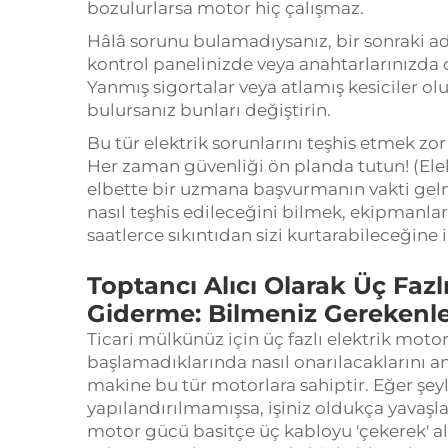
bozulurlarsa motor hiç çalışmaz.
Hâlâ sorunu bulamadıysanız, bir sonraki ad
kontrol panelinizde veya anahtarlarınızda ol
Yanmış sigortalar veya atlamış kesiciler olu
bulursanız bunları değiştirin.
Bu tür elektrik sorunlarını teşhis etmek zo
Her zaman güvenliği ön planda tutun! (Elek
elbette bir uzmana başvurmanın vakti gelm
nasıl teşhis edileceğini bilmek, ekipmanlar
saatlerce sıkıntıdan sizi kurtarabileceğine 
Toptancı Alıcı Olarak Üç Fazl
Giderme: Bilmeniz Gerekenl
Ticari mülkünüz için üç fazlı elektrik motor
başlamadıklarında nasıl onarılacaklarını 
makine bu tür motorlara sahiptir. Eğer şe
yapılandırılmamışsa, işiniz oldukça yavaşlaya
motor gücü basitçe üç kabloyu 'çekerek' al