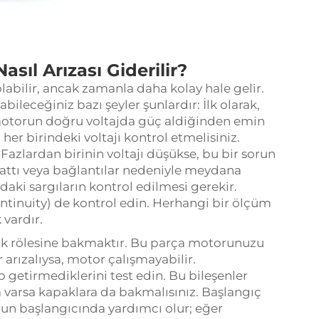
asıl Arızası Giderilir?
 olabilir, ancak zamanla daha kolay hale gelir.
bileceğiniz bazı şeyler şunlardır: İlk olarak,
, motorun doğru voltajda güç aldiğinden emin
 her birindeki voltajı kontrol etmelisiniz.
 Fazlardan birinin voltajı düşükse, bu bir sorun
hattı veya bağlantılar nedeniyle meydana
daki sargıların kontrol edilmesi gerekir.
ontinuity) de kontrol edin. Herhangi bir ölçüm
 vardır.
yük rölesine bakmaktır. Bu parça motorunuzu
arızalıysa, motor çalışmayabilir.
p getirmediklerini test edin. Bu bileşenler
ca varsa kapaklara da bakmalısınız. Başlangıç
orun başlangıcında yardımcı olur; eğer