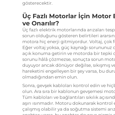
gösterecektir.
Üç Fazlı Motorlar İçin Motor B
ve Onarılır?
Üç fazlı elektrik motorlarında arızaları tespi
sorun olduğunu gösteren belirtileri arars
motora hiç enerji gitmiyordur. Voltaj, çok fo
Eğer voltaj yoksa, güç kaynağı sorununuz ol
açık konuma getirin ve motorda bir tepki 
sorunu hâlâ çözmezse, sonuçta sorun motor 
duyuyor ancak dönüyor değilse, sıkışmış ve
hareketini engelleyen bir şey varsa, bu d
olmadığından emin olun.
Sonra, gevşek kabloları kontrol edin ve 
olun. Ara sıra bir kablonun gevşemesi motor
Tüm kabloları ve bağlantıları sıkılık açısın
aşırı ısınmadır. Motoru dokunarak kontrol e
çalışmış olabilir ya da soğutma sistemi arız