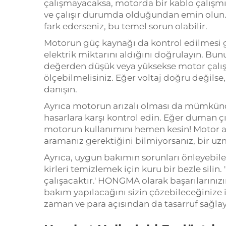
çalışmayacaksa, motorda bir kablo çalışmıy
ve çalışır durumda olduğundan emin olun. 
fark ederseniz, bu temel sorun olabilir.
Motorun güç kaynağı da kontrol edilmesi 
elektrik miktarını aldığını doğrulayın. Bun
değerden düşük veya yüksekse motor çalışm
ölçebilmelisiniz. Eğer voltaj doğru değilse
danışın.
Ayrıca motorun arızalı olması da mümkündü
hasarlara karşı kontrol edin. Eğer duman ç
motorun kullanımını hemen kesin! Motor aşır
aramanız gerektiğini bilmiyorsanız, bir uz
Ayrıca, uygun bakımın sorunları önleyebil
kirleri temizlemek için kuru bir bezle silin
çalışacaktır.' HONGMA olarak başarılarınızı
bakım yapılacağını sizin çözebileceğinize 
zaman ve para açısından da tasarruf sağlay