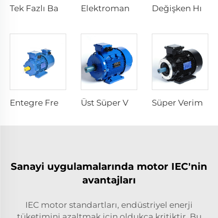
Tek Fazlı Başlangıç Direnci Asenkron Motor
Elektromanyetik Frene Levhali Üç Fazlı Asenkron Motor
Değişken Hızlı Elektrikli Motorlar
Entegre Frekans Tersine Dönüştürücü Elektrikli Motor
Üst Süper Verimlilikli Asenkron Elektrikli Motor
Süper Verimlilikli Asenkron Elektrikli Motor
Sanayi uygulamalarında motor IEC'nin
avantajları
IEC motor standartları, endüstriyel enerji
tüketimini azaltmak için oldukça kritiktir. Bu