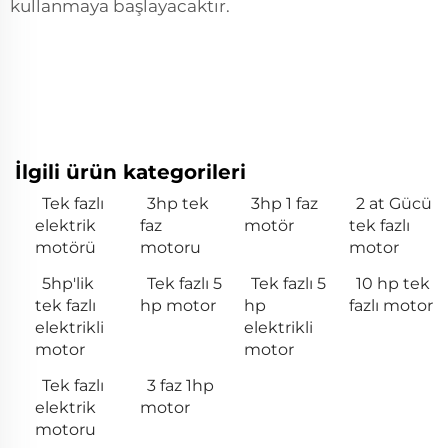
kullanmaya başlayacaktır.
İlgili ürün kategorileri
Tek fazlı
3hp tek
3hp 1 faz
2 at Gücü
elektrik
faz
motör
tek fazlı
motörü
motoru
motor
5hp'lik
Tek fazlı 5
Tek fazlı 5
10 hp tek
tek fazlı
hp motor
hp
fazlı motor
elektrikli
elektrikli
motor
motor
Tek fazlı
3 faz 1hp
elektrik
motor
motoru