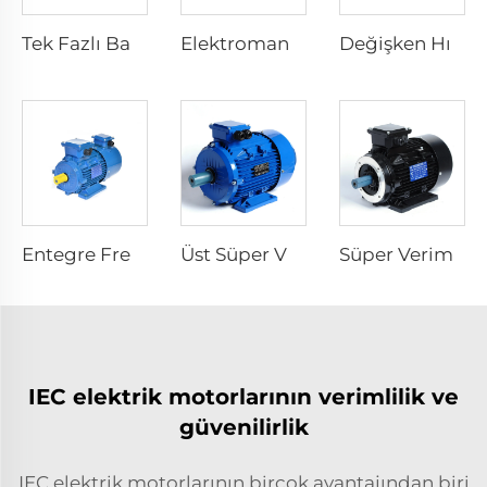
Tek Fazlı Başlangıç Direnci Asenkron Motor
Elektromanyetik Frene Levhali Üç Fazlı Asenkron Motor
Değişken Hızlı Elektrikli Motorlar
Entegre Frekans Tersine Dönüştürücü Elektrikli Motor
Üst Süper Verimlilikli Asenkron Elektrikli Motor
Süper Verimlilikli Asenkron Elektrikli Motor
IEC elektrik motorlarının verimlilik ve
güvenilirlik
IEC elektrik motorlarının birçok avantajından biri