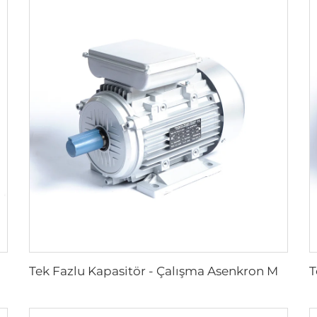
ans İndüksiyon Motorları
Tek Fazlu Kapasitör - Çalışma Asenkron Motoru