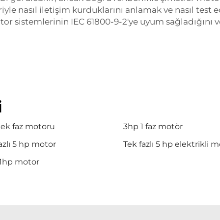
riyle nasıl iletişim kurduklarını anlamak ve nasıl test 
r sistemlerinin IEC 61800-9-2'ye uyum sağladığını ve g
i
tek faz motoru
3hp 1 faz motör
azlı 5 hp motor
Tek fazlı 5 hp elektrikli 
 1hp motor