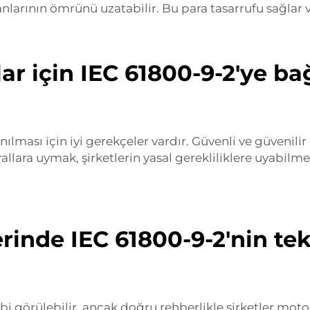
arının ömrünü uzatabilir. Bu para tasarrufu sağlar ve 
r için IEC 61800-9-2'ye ba
ılması için iyi gerekçeler vardır. Güvenli ve güvenili
urallara uymak, şirketlerin yasal gerekliliklere uyabilm
rinde IEC 61800-9-2'nin te
bi görülebilir, ancak doğru rehberlikle şirketler moto