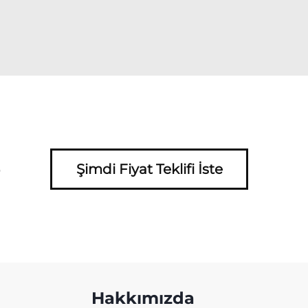
e
Şimdi Fiyat Teklifi İste
Hakkımızda