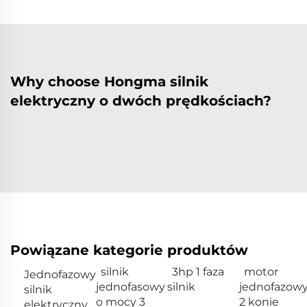
Why choose Hongma silnik
elektryczny o dwóch prędkościach?
Powiązane kategorie produktów
silnik
3hp 1 faza
motor
Jednofazowy
jednofasowy
silnik
jednofazow
silnik
o mocy 3
2 konie
elektryczny