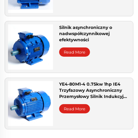
Silnik asynchroniczny o
nadwspółczynnikowej
efektywności
Read More
YE4-80M1-4 0.75kw 1hp IE4
Trzyfazowy Asynchroniczny
Przemysłowy Silnik Indukcyjny
AC Producent Silników
Elektrycznych Trzech
Read More
Fazowych