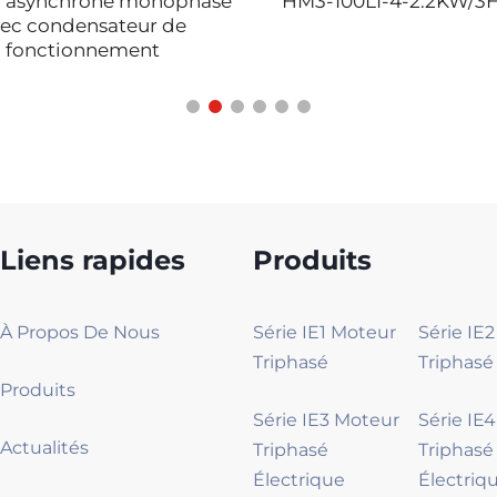
 asynchrone monophasé
HM3-100L1-4-2.2KW/3
ec condensateur de
fonctionnement
Liens rapides
Produits
À Propos De Nous
Série IE1 Moteur
Série IE
Triphasé
Triphasé
Produits
Série IE3 Moteur
Série IE
Actualités
Triphasé
Triphasé
Électrique
Électriq