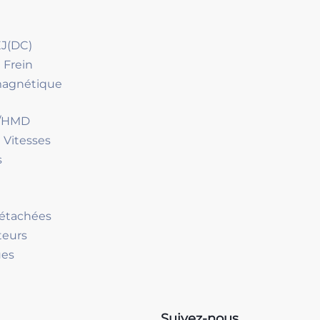
J(DC)
 Frein
magnétique
D/HMD
 Vitesses
s
Détachées
teurs
ues
Suivez-nous