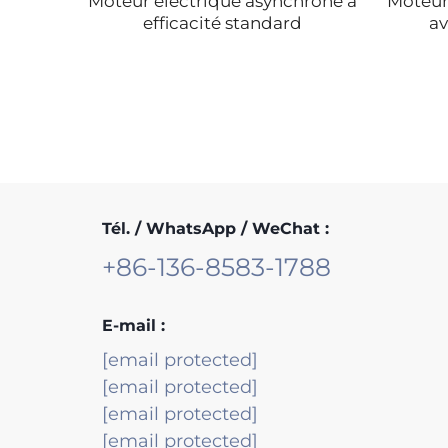
6p/4p
Moteur électrique asynchrone à
Moteur
ur à
efficacité standard
av
 Moteur
oteur
tesses
Tél. / WhatsApp / WeChat :
+86-136-8583-1788
E-mail :
[email protected]
[email protected]
[email protected]
[email protected]