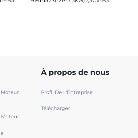
HP-B3
HM1-132S1-2P-5,5kW/7,5CV-B3
HM1-1
À propos de nous
2 Moteur
Profil De L'Entreprise
Télécharger
4 Moteur
ue