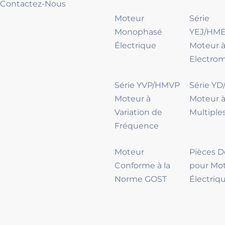
Contactez-Nous
Moteur
Série
Monophasé
YEJ/HME
Électrique
Moteur à
Electro
Série YVP/HMVP
Série Y
Moteur à
Moteur à
Variation de
Multiple
Fréquence
Moteur
Pièces 
Conforme à la
pour Mo
Norme GOST
Électriq