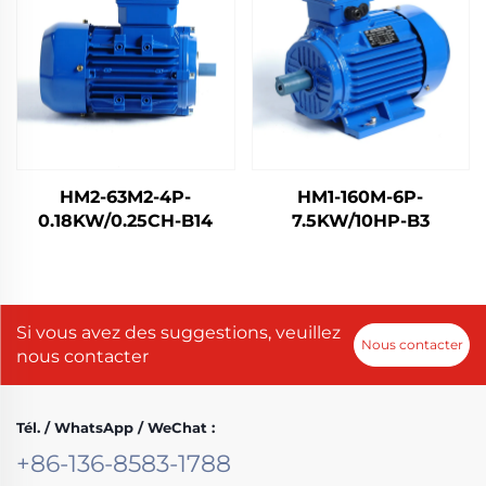
HM2-63M2-4P-
HM1-160M-6P-
0.18KW/0.25CH-B14
7.5KW/10HP-B3
Si vous avez des suggestions, veuillez
Nous contacter
nous contacter
Tél. / WhatsApp / WeChat :
+86-136-8583-1788