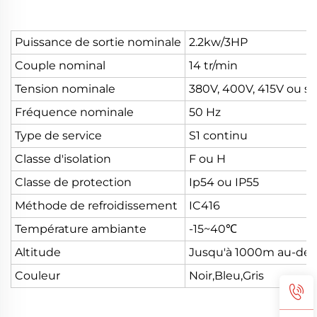
Puissance de sortie nominale
2.2kw/3HP
Couple nominal
14 tr/min
Tension nominale
380V, 400V, 415V ou s
Fréquence nominale
50 Hz
Type de service
S1 continu
Classe d'isolation
F ou H
Classe de protection
Ip54 ou IP55
Méthode de refroidissement
IC416
Température ambiante
-15~40℃
Altitude
Jusqu'à 1000m au-dess
Couleur
Noir,Bleu,Gris