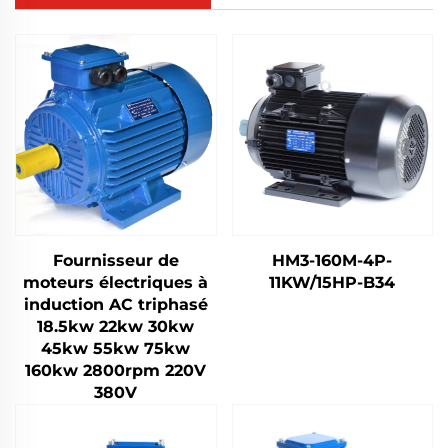
Fournisseur de
HM3-160M-4P-
moteurs électriques à
11KW/15HP-B34
induction AC triphasé
18.5kw 22kw 30kw
45kw 55kw 75kw
160kw 2800rpm 220V
380V