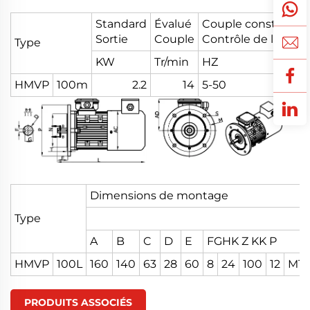
Standard
Évalué
Couple constant
Sortie
Couple
Contrôle de la vite
Type
KW
Tr/min
HZ
HMVP
100m
2.2
14
5-50
Dimensions de montage
Type
A
B
C
D
E
FGHK Z KK P
HMVP
100L
160
140
63
28
60
8
24
100
12
M10
PRODUITS ASSOCIÉS