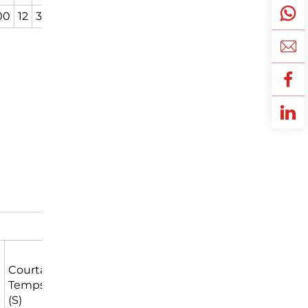
00
12
3.5
174
175
149
239
391
e
Courtage
Freinage
Poids
Temps
Puissance
(kg]
(S)
(W)