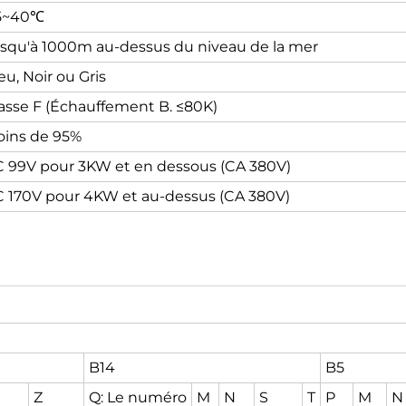
5~40℃
squ'à 1000m au-dessus du niveau de la mer
eu, Noir ou Gris
asse F (Échauffement B. ≤80K)
ins de 95%
 99V pour 3KW et en dessous (CA 380V)
 170V pour 4KW et au-dessus (CA 380V)
B14
B5
Z
Q: Le numéro
M
N
S
T
P
M
N