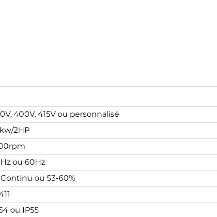
0V, 400V, 415V ou personnalisé
5kw/2HP
500rpm
Hz ou 60Hz
 Continu ou S3-60%
411
54 ou IP55