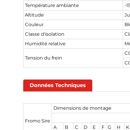
Température ambiante
-1
Altitude
Ju
Couleur
Bl
Classe d'isolation
Cl
Humidité relative
Mo
CC
Tension du frein
CC
Données Techniques
Dimensions de montage
Fromo Sire
A
B
C
D
E
F
G
H
K