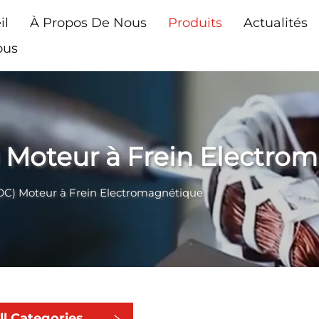
il
À Propos De Nous
Produits
Actualités
ous
 Moteur à Frein Electro
DC) Moteur à Frein Electromagnétique
ll Categories