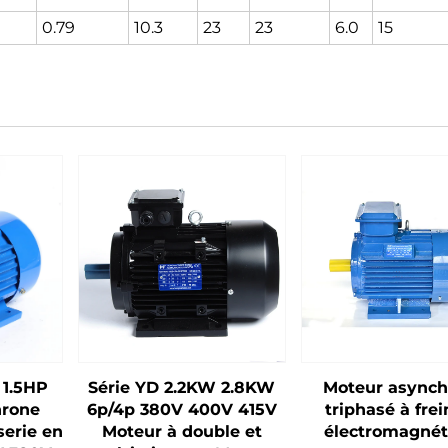
0.79
10.3
23
23
6.0
15
 1.5HP
Série YD 2.2KW 2.8KW
Moteur async
hrone
6p/4p 380V 400V 415V
triphasé à fre
serie en
Moteur à double et
électromagnét