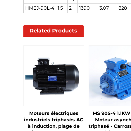
HMEJ-90L-4
1.5
2
1390
3.07
828
Related Products
Moteurs électriques
MS 90S-4 1.1KW
industriels triphasés AC
Moteur async
à induction, plage de
triphasé - Carros