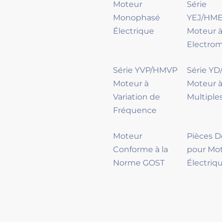
Moteur
Série
Monophasé
YEJ/HME
Électrique
Moteur à
Electro
Série YVP/HMVP
Série Y
Moteur à
Moteur à
Variation de
Multiple
Fréquence
Moteur
Pièces 
Conforme à la
pour Mo
Norme GOST
Électriq