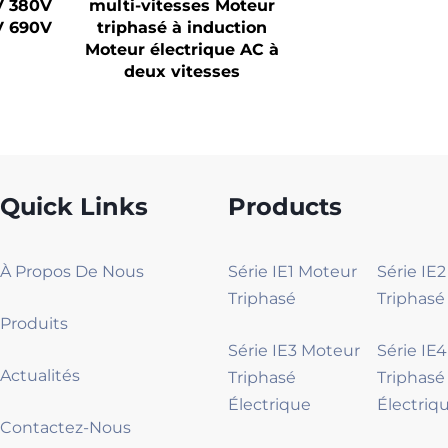
V 380V
multi-vitesses Moteur
V 690V
triphasé à induction
Moteur électrique AC à
deux vitesses
Quick Links
Products
À Propos De Nous
Série IE1 Moteur
Série IE
Triphasé
Triphasé
Produits
Série IE3 Moteur
Série IE
Actualités
Triphasé
Triphasé
Électrique
Électriq
Contactez-Nous