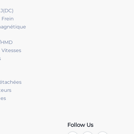
J(DC)
 Frein
magnétique
D/HMD
 Vitesses
s
Détachées
teurs
ues
Follow Us