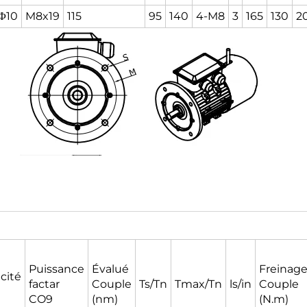
Φ10
M8x19
115
95
140
4-M8
3
165
130
2
Puissance
Évalué
Freinag
acité
factar
Couple
Ts/Tn
Tmax/Tn
ls/in
Couple
CO9
(nm)
(N.m)