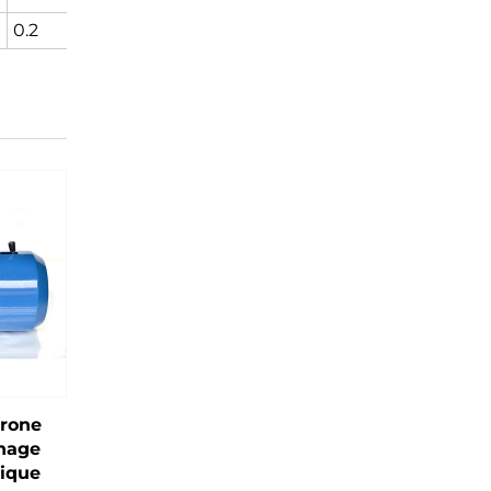
0.2
50
27
hrone
inage
ique