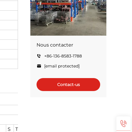
Nous contacter
+86-136-8583-1788
[email protected]
Contact-us
Dimensions globales
S
T
AB
- Le climatiseur
AD
HD
L