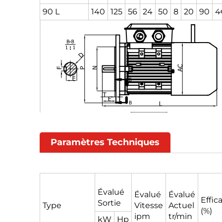
90 L
140
125
56
24
50
8
20
90
4
Paramètres Techniques
Évalué
Évalué
Évalué
Effic
Sortie
Type
Vitesse
Actuel
(%)
ipm
tr/min
kW
Hp