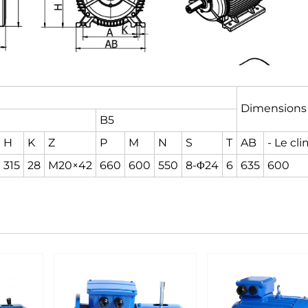
Dimensions 
B5
H
K
Z
P
M
N
S
T
AB
- Le cl
315
28
M20×42
660
600
550
8-Φ24
6
635
600