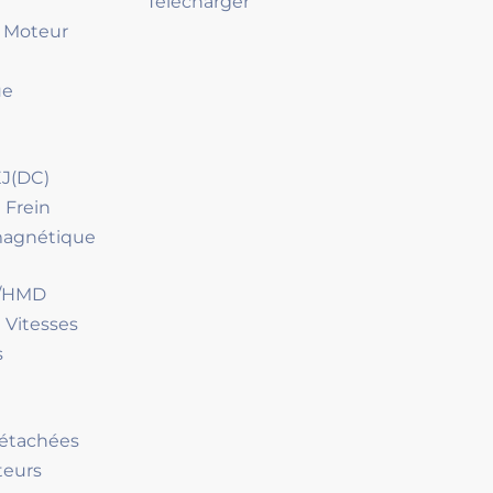
Télécharger
4 Moteur
ue
J(DC)
 Frein
magnétique
D/HMD
 Vitesses
s
Détachées
teurs