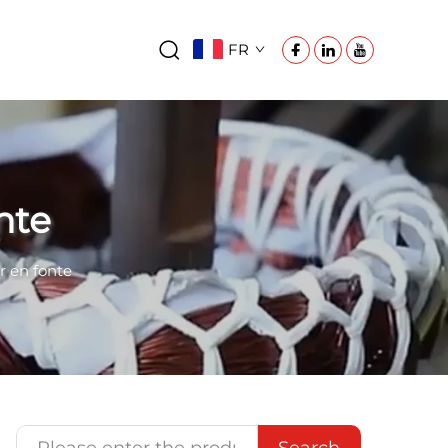
FR
nte
r en fonte
Search