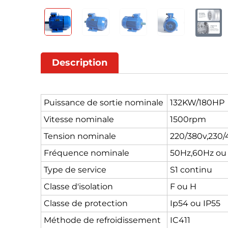
Description
Puissance de sortie nominale
132KW/180HP
Vitesse nominale
1500rpm
Tension nominale
220/380v,230/
Fréquence nominale
50Hz,60Hz ou
Type de service
S1 continu
Classe d'isolation
F ou H
Classe de protection
Ip54 ou IP55
Méthode de refroidissement
IC411