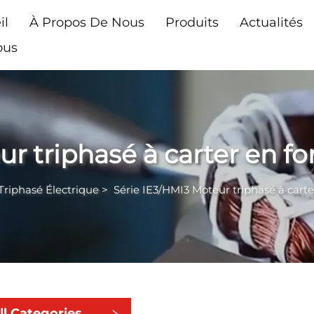
il
À Propos De Nous
Produits
Actualités
ous
r triphasé à carter en fo
Triphasé Électrique
>
Série IE3/HMI3 Moteur triphasé à carte
ll Categories