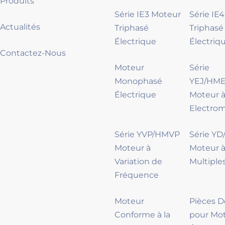
Produits
Série IE3 Moteur
Série IE
Actualités
Triphasé
Triphasé
Électrique
Électriq
Contactez-Nous
Moteur
Série
Monophasé
YEJ/HME
Électrique
Moteur à
Electro
Série YVP/HMVP
Série Y
Moteur à
Moteur à
Variation de
Multiple
Fréquence
Moteur
Pièces 
Conforme à la
pour Mo