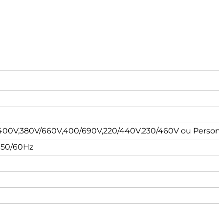
400V,380V/660V,400/690V,220/440V,230/460V ou Person
 50/60Hz