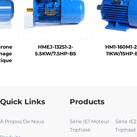
hrone
HMEJ-132S1-2-
HM1-160M1-2
inage
5.5KW/7.5HP-B5
11KW/15HP-
tique
Quick Links
Products
À Propos De Nous
Série IE1 Moteur
Série IE
Triphasé
Triphasé