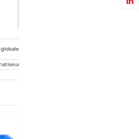
globales
imatiseur
AD
HD
L
540
855
1320