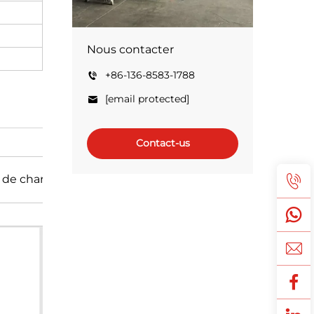
Nous contacter
+86-136-8583-1788
[email protected]
Contact-us
de charge (%)
Rendement à 50 % de charge (%)
Facte
93.7
0.89