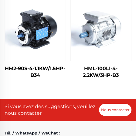
HM2-90S-4-1.1KW/1.5HP-
HML-100L1-4-
B34
2.2KW/3HP-B3
Si vous avez des suggestions, veuillez
Nous contacter
nous contacter
Tél. / WhatsApp / WeChat :