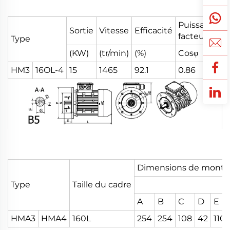
Puissance
Sortie
Vitesse
Efficacité
C
facteur
Type
(KW)
(tr/min)
(%)
Cosφ
HM3
16OL-4
15
1465
92.1
0.86
2
Dimensions de monta
Type
Taille du cadre
A
B
C
D
E
HMA3
HMA4
160L
254
254
108
42
110