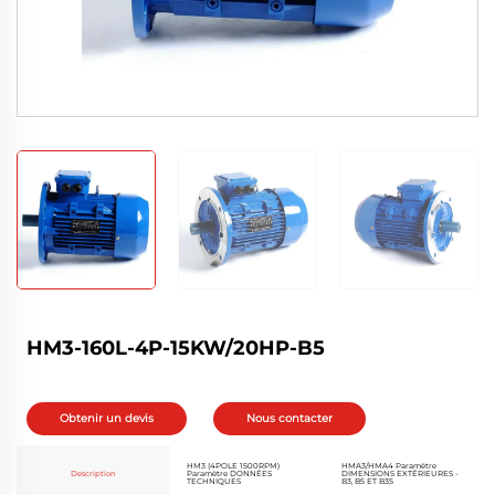
HM3-160L-4P-15KW/20HP-B5
Obtenir un devis
Nous contacter
HM3 (4POLE 1500RPM)
HMA3/HMA4 Paramètre
Description
Paramètre DONNÉES
DIMENSIONS EXTÉRIEURES -
TECHNIQUES
B3, B5 ET B35