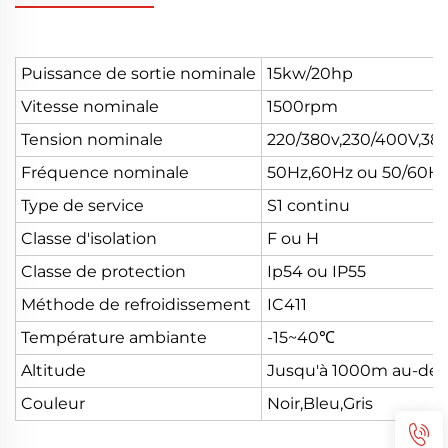
Puissance de sortie nominale
15kw/20hp
Vitesse nominale
1500rpm
Tension nominale
220/380v,230/400V,38
Fréquence nominale
50Hz,60Hz ou 50/60H
Type de service
S1 continu
Classe d'isolation
F ou H
Classe de protection
Ip54 ou IP55
Méthode de refroidissement
IC411
Température ambiante
-15~40℃
Altitude
Jusqu'à 1000m au-dess
Couleur
Noir,Bleu,Gris