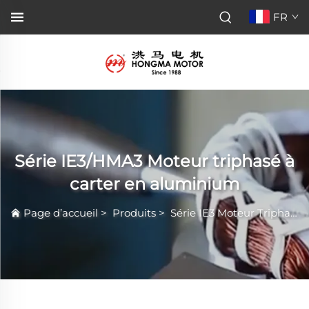
FR
Série IE3/HMA3 Moteur triphasé à
carter en aluminium
Page d’accueil
>
Produits
>
Série IE3 Moteur Triphasé Électrique