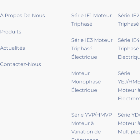
À Propos De Nous
Série IE1 Moteur
Série IE
Triphasé
Triphasé
Produits
Série IE3 Moteur
Série IE
Actualités
Triphasé
Triphasé
Électrique
Électriq
Contactez-Nous
Moteur
Série
Monophasé
YEJ/HME
Électrique
Moteur à
Electro
Série YVP/HMVP
Série Y
Moteur à
Moteur à
Variation de
Multiple