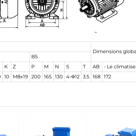
Dimensions globa
B5
K
Z
P
M
N
S
T
AB
- Le climatis
0
10
M8x19
200
165
130
4-Φ12
3.5
168
172