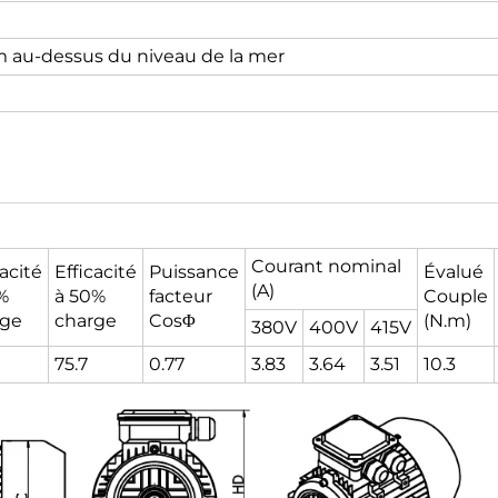
 au-dessus du niveau de la mer
Courant nominal
cacité
Efficacité
Puissance
Évalué
(A)
%
à 50%
facteur
Couple
rge
charge
CosΦ
(N.m)
380V
400V
415V
75.7
0.77
3.83
3.64
3.51
10.3