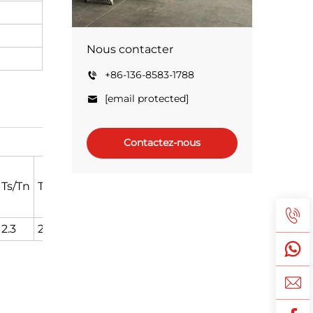
Nous contacter
+86-136-8583-1788
[email protected]
Contactez-nous
Alu
C/I
Ts/Tn
Tmax/Tn
ls/ln
Poids
Le poids
(kg)
(kg)
2.3
2.3
6.0
14
23