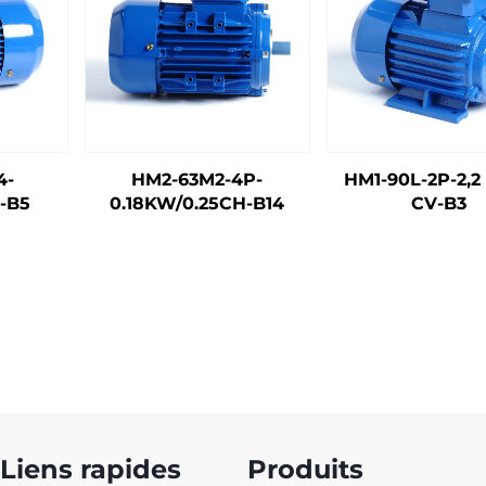
4-
HM2-63M2-4P-
HM1-90L-2P-2,2
-B5
0.18KW/0.25CH-B14
CV-B3
Liens rapides
Produits