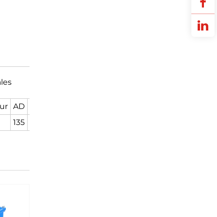
les
eur
AD
HD
L
135
225
340