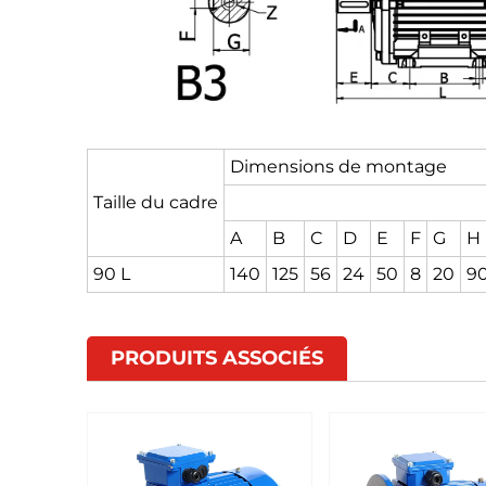
Dimensions de montage
Taille du cadre
A
B
C
D
E
F
G
H
90 L
140
125
56
24
50
8
20
9
PRODUITS ASSOCIÉS