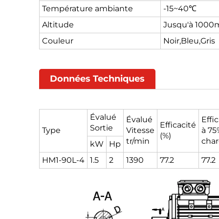
Température ambiante
-15~40℃
Altitude
Jusqu'à 1000m
Couleur
Noir,Bleu,Gris
Données Techniques
Évalué
Évalué
Effi
Efficacité
Sortie
Type
Vitesse
à 75
(%)
tr/min
cha
kW
Hp
HM1-90L-4
1.5
2
1390
77.2
77.2