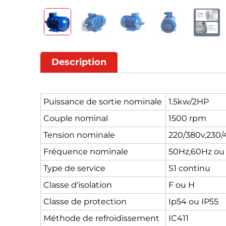
Description
Puissance de sortie nominale
1.5kw/2HP
Couple nominal
1500 rpm
Tension nominale
220/380v,230/
Fréquence nominale
50Hz,60Hz ou
Type de service
S1 continu
Classe d'isolation
F ou H
Classe de protection
Ip54 ou IP55
Méthode de refroidissement
IC411