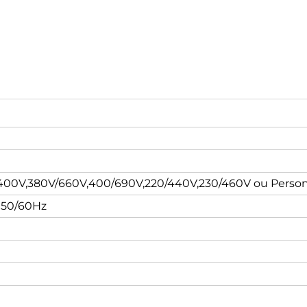
400V,380V/660V,400/690V,220/440V,230/460V ou Person
 50/60Hz