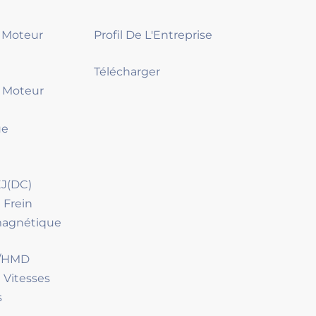
2 Moteur
Profil De L'Entreprise
Télécharger
4 Moteur
ue
J(DC)
 Frein
magnétique
D/HMD
 Vitesses
s