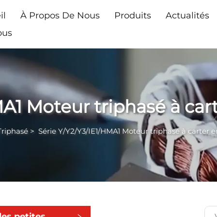
il
À Propos De Nous
Produits
Actualités
ous
MA1 Moteur triphasé à ca
Triphasé
>
Série Y/Y2/Y3/IE1/HMA1 Moteur triphasé à carter
les petites