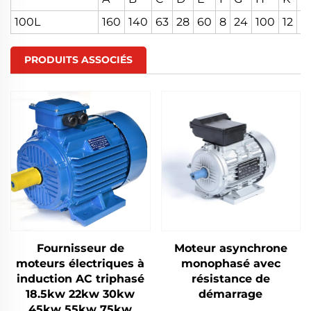
100L
160
140
63
28
60
8
24
100
12
M
PRODUITS ASSOCIÉS
Fournisseur de
Moteur asynchrone
moteurs électriques à
monophasé avec
induction AC triphasé
résistance de
18.5kw 22kw 30kw
démarrage
45kw 55kw 75kw