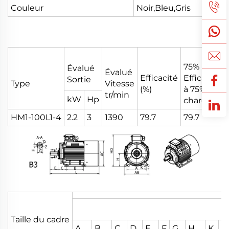
Couleur
Noir,Bleu,Gris
75%
Évalué
Évalué
Efficacité
Efficacité
Sortie
Type
Vitesse
(%)
à 75%
tr/min
kW
Hp
charge
HM1-100L1-4
2.2
3
1390
79.7
79.7
Taille du cadre
A
B
C
D
E
F
G
H
K
Z