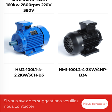
160kw 2800rpm 220V
380V
HM2-100L1-4-
HM1-100L2-4-3KW/4HP-
2.2KW/3CH-B3
B34
Si vous avez des suggestions, veuillez
Nous contacter
nous contacter