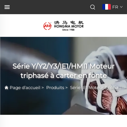
FR
Série Y/Y2/Y3/IE1/HMI1 Moteur
triphasé à carter en fonte
Page d’accueil
>
Produits
>
Série IE1 Moteur Triphasé