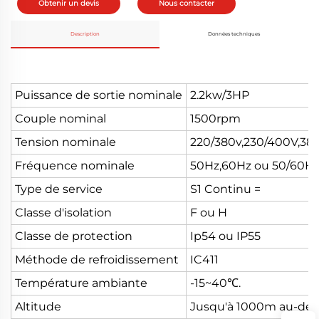
Obtenir un devis
Nous contacter
Description
Données techniques
Puissance de sortie nominale
2.2kw/3HP
Couple nominal
1500rpm
Tension nominale
220/380v,230/400V,38
Fréquence nominale
50Hz,60Hz ou 50/60H
Type de service
S1 Continu =
Classe d'isolation
F ou H
Classe de protection
Ip54 ou IP55
Méthode de refroidissement
IC411
Température ambiante
-15~40℃.
Altitude
Jusqu'à 1000m au-dess