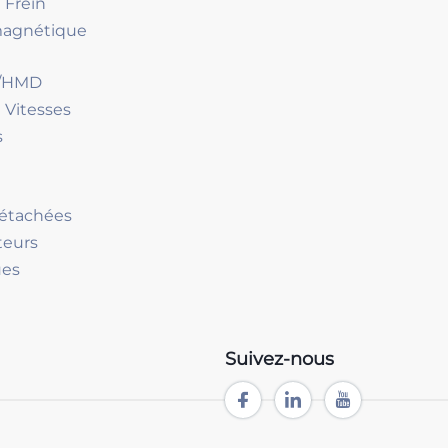
 Frein
magnétique
D/HMD
 Vitesses
s
Détachées
teurs
ues
Suivez-nous