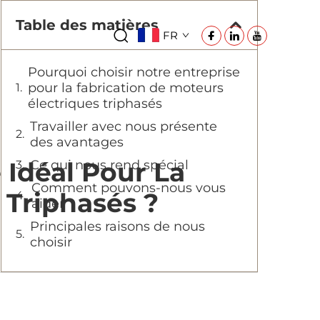
Table des matières
FR
Pourquoi choisir notre entreprise
pour la fabrication de moteurs
électriques triphasés
Travailler avec nous présente
des avantages
 Idéal Pour La
Ce qui nous rend spécial
Comment pouvons-nous vous
 Triphasés ?
aider
Principales raisons de nous
choisir