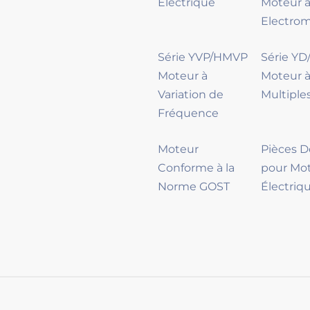
Électrique
Moteur à
Electro
Série YVP/HMVP
Série Y
Moteur à
Moteur à
Variation de
Multiple
Fréquence
Moteur
Pièces 
Conforme à la
pour Mo
Norme GOST
Électriq