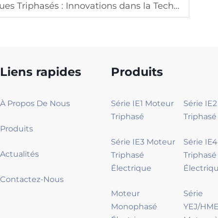
hasés : Innovations dans la Technologie des Moteurs
Liens rapides
Produits
À Propos De Nous
Série IE1 Moteur
Série IE
Triphasé
Triphasé
Produits
Série IE3 Moteur
Série IE
Actualités
Triphasé
Triphasé
Électrique
Électriq
Contactez-Nous
Moteur
Série
Monophasé
YEJ/HME