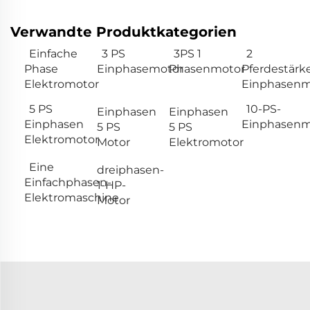
Verwandte Produktkategorien
Einfache
3 PS
3PS 1
2
Phase
Einphasemotor
Phasenmotor
Pferdestärk
Elektromotor
Einphasenm
5 PS
10-PS-
Einphasen
Einphasen
Einphasen
Einphasenm
5 PS
5 PS
Elektromotor
Motor
Elektromotor
Eine
dreiphasen-
Einfachphasen-
1-HP-
Elektromaschine
Motor