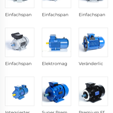
Einfachspannungs-Dyadische Kapazitätskupplungsmotoren
Einfachspannungs-Kondensator-Lauframme-Asynchronmotor
Einfachspannungs-Kondensator-Start-Asynchronmotor
Einfachspannungs-Startwiderstand-Asynchronmotor
Elektromagnetisches Bremsdrehmoment Drei-Phasen-Asynchronmotor
Veränderliche Geschwindigkeit Elektromotoren
Integrierter Frequenzumrichter Elektromotor
Super Premium Effizienz Asynchron-Elektromotor
Premium Effizienz Asynchron-Elektromotor