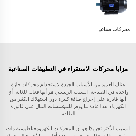
محركات صناعية ثلاثية الطور تعمل بنظام AC Induction بقوة تتراوح بين 0.09kw و200kw وتصنيف جهد يتراوح بين 380V و660V.
مزايا محركات الاستقراء في التطبيقات الصناعية
هناك العديد من الأسباب الجيدة لاستخدام
محركات فازة
واحدة
في الصناعة. السبب الرئيسي هو أنها فعالة للغاية. أي
أنها قادرة على إخراج طاقة كبيرة دون استهلاك الكثير من
الكهرباء. هذا عادة ما يوفر للمؤسسات المال على فاتورة
الطاقة.
السبب الأكثر تجريدًا هو أن المحركات الكهرومغناطيسية ذات
موثوقية عالية جدًا. تحتوي على عدد أقل من الأجزاء المتحركة