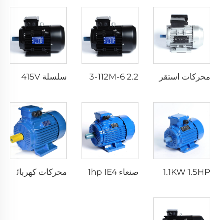
محركات استقراء ثنائية الطور بمكثف فردي
YE3-112M-6 2.2 كيلوواط 6 أقطاب 3 حصان 50 هرتز 60 هرتز 110 فولت 220 فولت 380-420 فولت 440-480 فولت مصنع محركات كهربائية متعددة الأطوار غير المتزامنة AC
سلسلة YD 2.2KW 2.8KW 6p/4p 380V 400V 415V موتور كهربائي ثلاثي الأطوار بسرعتين ومتعدد السرعات موتور استحسابي ثنائي السرعة
MS 90S-4 1.1KW 1.5HP ثلاث مراحل موتور غير متزامن حثي - هيكل من الألمنيوم 220V 380V 400V 415V 440V 690V
صنعاء YE4-80M1-4 0.75kw 1hp IE4 ثلاثي الأطوار غير المتزامن الصناعي محرك كهربائي بالمغناطيسية المتناوبة مصنع محركات كهربائية ثلاثية الأطوار
محركات كهربائية غير متزامنة AC بقوة 10 حصان و20 حصان و30 حصان و40 حصان و50 حصان و60 حصان و100 حصان، تعمل بجهد 380V ومزودة بتقنية المحرك الثلاثي الطور ذو القطبين لاستخدامها في طحن الذرة.