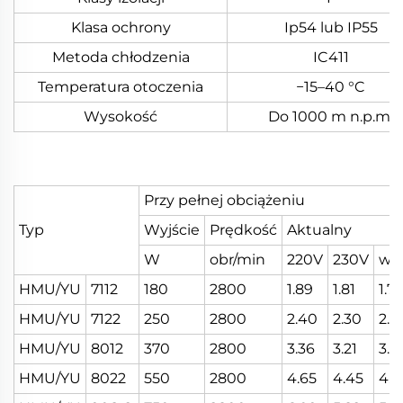
Klasa ochrony
Ip54 lub IP55
Metoda chłodzenia
IC411
Temperatura otoczenia
−15–40 °C
Wysokość
Do 1000 m n.p.m.
Przy pełnej obciążeniu
Typ
Wyjście
Prędkość
Aktualny
W
obr/min
220V
230V
wł
HMU/YU
7112
180
2800
1.89
1.81
1.7
HMU/YU
7122
250
2800
2.40
2.30
2.2
HMU/YU
8012
370
2800
3.36
3.21
3.0
HMU/YU
8022
550
2800
4.65
4.45
4.2