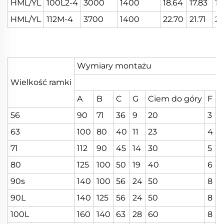
HML/YL
100L2-4
3000
1400
18.64
17.83
17
HML/YL
112M-4
3700
1400
22.70
21.71
20
Wymiary montażu
Wielkość ramki
A
B
C
G
Ciem do góry
F
56
90
71
36
9
20
3
7
63
100
80
40
11
23
4
8
71
112
90
45
14
30
5
1
80
125
100
50
19
40
6
1
90s
140
100
56
24
50
8
2
90L
140
125
56
24
50
8
2
100L
160
140
63
28
60
8
2