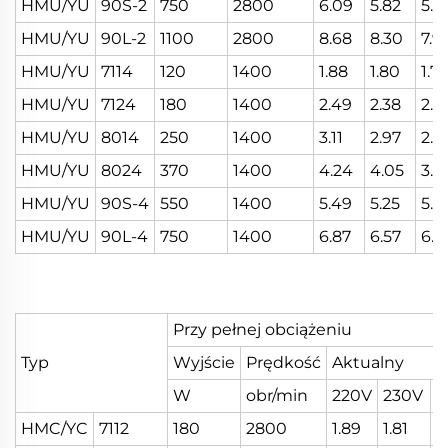
HMU/YU
90S-2
750
2800
6.09
5.82
5.5
HMU/YU
90L-2
1100
2800
8.68
8.30
7.9
HMU/YU
7114
120
1400
1.88
1.80
1.72
HMU/YU
7124
180
1400
2.49
2.38
2.2
HMU/YU
8014
250
1400
3.11
2.97
2.8
HMU/YU
8024
370
1400
4.24
4.05
3.8
HMU/YU
90S-4
550
1400
5.49
5.25
5.0
HMU/YU
90L-4
750
1400
6.87
6.57
6.3
Przy pełnej obciążeniu
Typ
Wyjście
Prędkość
Aktualny
W
obr/min
220V
230V
w
HMC/YC
7112
180
2800
1.89
1.81
1