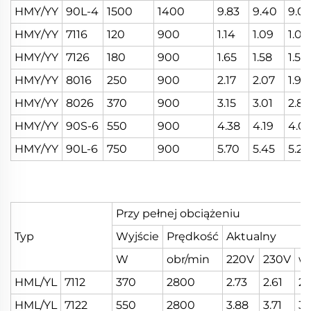
HMY/YY
90L-4
1500
1400
9.83
9.40
9.01
HMY/YY
7116
120
900
1.14
1.09
1.05
HMY/YY
7126
180
900
1.65
1.58
1.52
HMY/YY
8016
250
900
2.17
2.07
1.99
HMY/YY
8026
370
900
3.15
3.01
2.89
HMY/YY
90S-6
550
900
4.38
4.19
4.0
HMY/YY
90L-6
750
900
5.70
5.45
5.23
Przy pełnej obciążeniu
Typ
Wyjście
Prędkość
Aktualny
W
obr/min
220V
230V
w
HML/YL
7112
370
2800
2.73
2.61
2.
HML/YL
7122
550
2800
3.88
3.71
3.