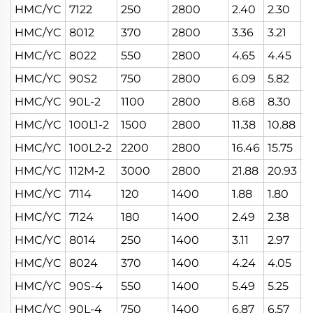
HMC/YC
7122
250
2800
2.40
2.30
2
HMC/YC
8012
370
2800
3.36
3.21
3
HMC/YC
8022
550
2800
4.65
4.45
4
HMC/YC
90S2
750
2800
6.09
5.82
5
HMC/YC
90L-2
1100
2800
8.68
8.30
7
HMC/YC
100L1-2
1500
2800
11.38
10.88
1
HMC/YC
100L2-2
2200
2800
16.46
15.75
1
HMC/YC
112M-2
3000
2800
21.88
20.93
2
HMC/YC
7114
120
1400
1.88
1.80
1
HMC/YC
7124
180
1400
2.49
2.38
2
HMC/YC
8014
250
1400
3.11
2.97
2
HMC/YC
8024
370
1400
4.24
4.05
3
HMC/YC
90S-4
550
1400
5.49
5.25
5
HMC/YC
90L-4
750
1400
6.87
6.57
6