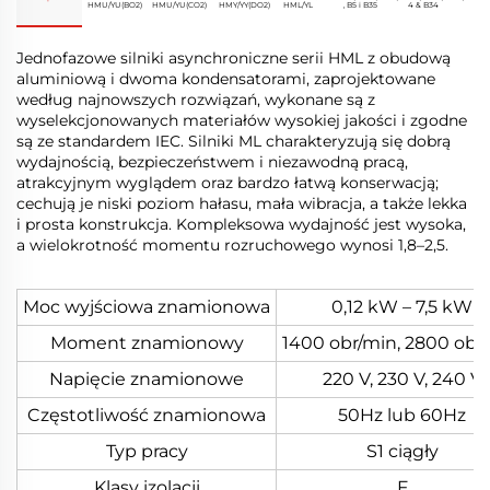
HMU/YU(BO2)
HMU/YU(CO2)
HMY/YY(DO2)
HML/YL
B3, B5 i B35
B14 & B34
Jednofazowe silniki asynchroniczne serii HML z obudową
aluminiową i dwoma kondensatorami, zaprojektowane
według najnowszych rozwiązań, wykonane są z
wyselekcjonowanych materiałów wysokiej jakości i zgodne
są ze standardem IEC. Silniki ML charakteryzują się dobrą
wydajnością, bezpieczeństwem i niezawodną pracą,
atrakcyjnym wyglądem oraz bardzo łatwą konserwacją;
cechują je niski poziom hałasu, mała wibracja, a także lekka
i prosta konstrukcja. Kompleksowa wydajność jest wysoka,
a wielokrotność momentu rozruchowego wynosi 1,8–2,5.
Moc wyjściowa znamionowa
0,12 kW – 7,5 kW
Moment znamionowy
1400 obr/min, 2800 obr
Napięcie znamionowe
220 V, 230 V, 240 V
Częstotliwość znamionowa
50Hz lub 60Hz
Typ pracy
S1 ciągły
Klasy izolacji
F