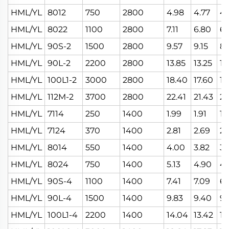
HML/YL
8012
750
2800
4.98
4.77
4.
HML/YL
8022
1100
2800
7.11
6.80
6.
HML/YL
90S-2
1500
2800
9.57
9.15
8.
HML/YL
90L-2
2200
2800
13.85
13.25
12
HML/YL
100L1-2
3000
2800
18.40
17.60
16
HML/YL
112M-2
3700
2800
22.41
21.43
20
HML/YL
7114
250
1400
1.99
1.91
1.
HML/YL
7124
370
1400
2.81
2.69
2.
HML/YL
8014
550
1400
4.00
3.82
3.
HML/YL
8024
750
1400
5.13
4.90
4.
HML/YL
90S-4
1100
1400
7.41
7.09
6.
HML/YL
90L-4
1500
1400
9.83
9.40
9.
HML/YL
100L1-4
2200
1400
14.04
13.42
12