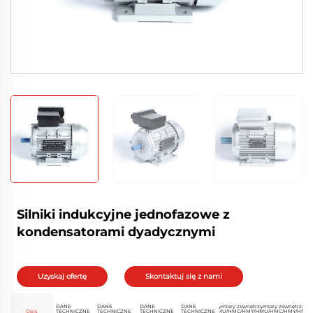
Silniki indukcyjne jednofazowe z
kondensatorami dyadycznymi
Uzyskaj ofertę
Skontaktuj się z nami
DANE
DANE
DANE
DANE
Wymiary zewnętrzne
Wymiary zewnętrzne
Opis
TECHNICZNE
TECHNICZNE
TECHNICZNE
TECHNICZNE
HMU/HMC/HMY/HML
HMU/HMC/HMY/HML