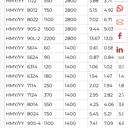
HMY/YY
7122
550
2800
3.88
3.71
3.56
HMY/YY
8012
750
2800
5.15
4.92
4.72
HMY/YY
8022
1100
2800
7.02
6.71
6.43
HMY/YY
90S-2
1500
2800
9.44
9.03
8.66
HMY/YY
90L-2
2200
2800
13.67
13.08
12.5
HMY/YY
5614
60
1400
0.61
0.58
0.56
HMY/YY
5624
90
1400
0.87
0.84
0.8
HMY/YY
6314
120
1400
1.06
1.02
0.97
HMY/YY
6324
180
1400
1.54
1.47
1.41
HMY/YY
7114
250
1400
2.02
1.94
1.86
HMY/YY
7124
370
1400
2.95
2.82
2.70
HMY/YY
8014
550
1400
4.25
4.06
3.89
HMY/YY
8024
750
1400
5.45
5.21
5.0
HMY/YY
90S-4
1100
1400
7.41
7.09
6.8