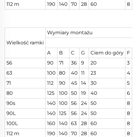
112 m
190
140
70
28
60
8
2
Wymiary montażu
Wielkość ramki
A
B
C
G
Ciem do góry
F
56
90
71
36
9
20
3
7
63
100
80
40
11
23
4
8
71
112
90
45
14
30
5
1
80
125
100
50
19
40
6
1
90s
140
100
56
24
50
8
2
90L
140
125
56
24
50
8
2
100L
160
140
63
28
60
8
2
112 m
190
140
70
28
60
8
2