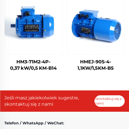
HM3-71M2-4P-
HMEJ-90S-4-
0,37 kW/0,5 KM-B14
1,1KW/1,5KM-B5
Jeśli masz jakiekolwiek sugestie,
Skontaktuj się z
nami
skontaktuj się z nami
Telefon / WhatsApp / WeChat: