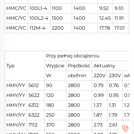
HMC/YC
100L1-4
1100
1400
9.52
9.10
8
HMC/YC
100L2-4
1500
1400
12.45
11.91
1
HMC/YC
112M-4
2200
1400
17.78
17.01
1
Przy pełnej obciążeniu
Typ
Wyjście
Prędkość
Aktualny
W
obr/min
220V
230V
włó
HMY/YY
5612
90
2800
0.79
0.76
0.73
HMY/YY
5622
120
2800
0.99
0.95
0.91
HMY/YY
6312
180
2800
1.37
1.31
1.25
HMY/YY
6322
250
2800
1.87
1.79
1.72
HMY/YY
7112
370
2800
2.73
2.61
2.50