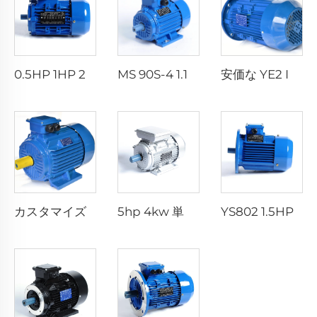
0.5HP 1HP 2HP 3HP 4HP 5HP 7.5HP 10HP 15HP 20HP 25HP 30HP 40HP 50HP 60HP 74HP 三相AC非同期誘導電動モーター
MS 90S-4 1.1KW 1.5HP 三相非同期誘導モーター - アルミニウム製ハウジング 220V 380V 400V 415V 440V 690V
安価な YE2 IE2 10HP 15HP 20HP 25HP 30HP 40HP 50HP 誘導AC電動機 380V 400V 速度制御 三相モーター
カスタマイズ可能な YE3-IE3 200L1-6 18.5kw 25hp 4極 6極 220V380V 50hp 60hp 三相AC誘導電動機
5hp 4kw 単相電動機 3hp 単相非同期電動機 価格 220V YL YC YCL
YS802 1.5HP 1.1KW 2極 B5 ACモーター 三相非同期モーター アルミ製ハウジング付き