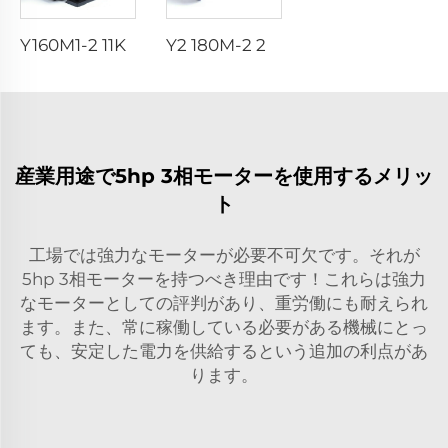
Y160M1-2 11KW 15HP 380V 400V 3000RPM AC 3相誘導電動機 11kw 15hp 380 400vボルト 3000rpm
Y2 180M-2 22KW 20KW 25HP 30HP 40HP 工場供給用 380v 50Hz/60Hz 三相非同期 1500RPM 3000RPM 電動機
産業用途で5hp 3相モーターを使用するメリッ
ト
工場では強力なモーターが必要不可欠です。それが
5hp 3相モーターを持つべき理由です！これらは強力
なモーターとしての評判があり、重労働にも耐えられ
ます。また、常に稼働している必要がある機械にとっ
ても、安定した電力を供給するという追加の利点があ
ります。