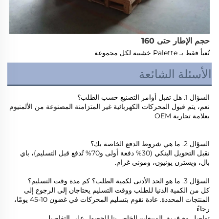
حجم الإطار حتى 160
تُعبأ فقط بـ Palette خشبية لكل مجموعة 
الأسئلة الشائعة
السؤال 1. هل تقبل أوامر التصنيع حسب الطلب؟ 
نعم، يتم قبول المحركات الكهربائية غير المتزامنة المصنوعة من الألمنيوم 
بعلامة تجارية OEM 
السؤال 2. ما هي شروط الدفع الخاصة بك؟ 
نقبل التحويل البنكي (30% دفعة أولى و70% تُدفع قبل التسليم)، باي 
بال، ويسترن يونيون، وموني غرام. 
السؤال 3. ما هو الحد الأدنى لكمية الطلب؟ كم مدة وقت التسليم؟ 
كل من الكمية الدنيا للطلب ووقت التسليم يحتاجان إلى الرجوع إلى 
المنتجات المحددة. عادة نقوم بتسليم المحركات في غضون 10-45 يومًا، 
رجاءً 
تواصل مع فريق المبيعات الخاص بنا للحصول على التفاصيل. 