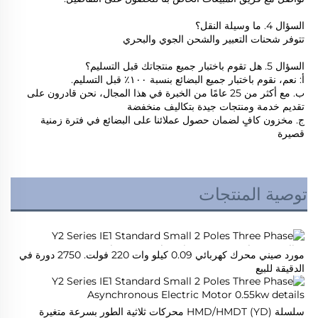
السؤال 4. ما وسيلة النقل؟ 
تتوفر شحنات التعبير والشحن الجوي والبحري 
السؤال 5. هل تقوم باختبار جميع منتجاتك قبل التسليم؟ 
أ: نعم، نقوم باختبار جميع البضائع بنسبة ١٠٠٪ قبل التسليم. 
ب. مع أكثر من 25 عامًا من الخبرة في هذا المجال، نحن قادرون على 
تقديم خدمة ومنتجات جيدة بتكاليف منخفضة 
ج. مخزون كافٍ لضمان حصول عملائنا على البضائع في فترة زمنية 
قصيرة 
توصية المنتجات
مورد صيني محرك كهربائي 0.09 كيلو وات 220 فولت. 2750 دورة في 
الدقيقة للبيع 
سلسلة HMD/HMDT (YD) محركات ثلاثية الطور بسرعة متغيرة 