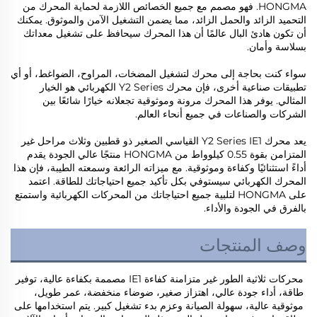
HONGMA. فهو مصمم مع جميع الخصائص اللازمة لحماية المحرك من
التحميد الزائد والحمل الزائد، مما يضمن التشغيل الآمن والموثوق. يمكنك
أن تكون هادئ البال عالمًا أن هذا المحرك سيحافظ على تشغيل معداتك
بسلاسة وأمان.
سواء كنت بحاجة إلى محرك لتشغيل المضخات، المراوح، الضواغط، أو أي
تطبيقات صناعية أخرى، فإن محرك Y2 Series الكهربائي هو الخيار
المثالي. يوفر هذا المحرك مرونة وموثوقية تجعلانه خيارًا شائعًا بين
الشركات والصناعات في جميع أنحاء العالم.
يعد محرك Y2 Series IE1 القياسي الصغير ذو قطبين وثلاث مراحل غير
المتزامن بقوة 0.55 كيلوواط من HONGMA منتجًا عالي الجودة يقدم
أداءً استثنائيًا وكفاءة وموثوقية. مع ميزاته الرائعة وسمعته الطيبة، فإن هذا
المحرك الكهربائي سيستوفي بكل تأكيد جميع احتياجاتك للطاقة. اعتمد
على HONGMA لتلبية جميع احتياجاتك من المحركات الكهربائية واستمتع
بالفرق في الجودة والأداء.
وصف المنتجات
محركات ثلاثية الطور غير متزامنة كفاءة IE1 مصممة بكفاءة عالية، توفير 
طاقة، أداء جودة عالي، اهتزاز صغير، ضوضاء منخفضة، عمر طويل، 
موثوقية عالية، سهولة الصيانة وعزم بدء تشغيل كبير. يتم استخدامها على 