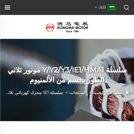
AR
سلسلة Y/Y2/Y3/IE1/HMA1 موتور ثلاثي
الطور بجسم من الألمنيوم
الصفحة الرئيسية
>
المنتجات
>
سلسلة IE1 محرك كهربائي ثلاثي الطور