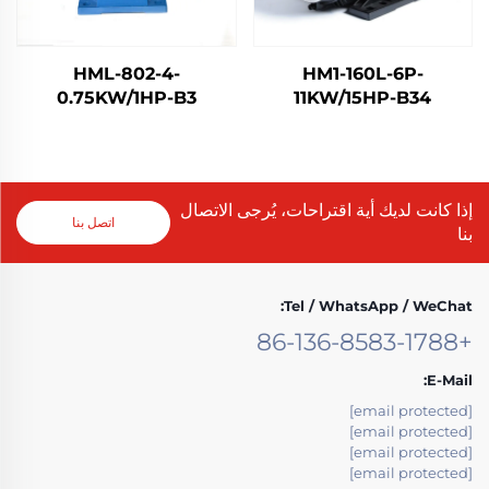
HML-802-4-
HM1-160L-6P-
0.75KW/1HP-B3
11KW/15HP-B34
إذا كانت لديك أية اقتراحات، يُرجى الاتصال
اتصل بنا
بنا
Tel / WhatsApp / WeChat:
+86-136-8583-1788
E-Mail:
[email protected]
[email protected]
[email protected]
[email protected]