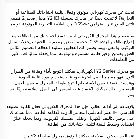
تبحث عن محرك كهربائي موثوق وفعال لتلبية احتياجاتك الصناعية أو
التجارية؟ لا تبحث بعيدًا عن محرك سلسلة Y2 IE1 معيار صغير 2 قطبين
ثلاثي الطور غير المتزامن 0.55kw من العلامة التجارية الموثوقة هونغما.
تم تصميم هذا المحرك الكهربائي لتلبية جميع احتياجاتك من الطاقة، مع
إخراج طاقة يبلغ 0.55kw. حجمه الصغير وتصميمه الخفيف يجعلانه سهل
التركيب والنقل، بينما يضمن لك القطبين عمليته الفعالة. التصميم الثلاثي
الطور يضمن توفير طاقة مستمرة وموثوقة، مما يجعله مثاليًا لعدد كبير
من التطبيقات.
مع محرك Y2 Series الكهربائي، يمكنك التوقع بأداء ومتانة من الطراز
الأول. فهو مصمم ليعمل لفترة طويلة، باستخدام مواد عالية الجودة
وهندسة دقيقة تضمن الاستخدام لفترة طويلة. المحرك مصمم للعمل
المستمر، لذلك يمكنك الاعتماد عليه ليستمر في العمل بسلاسة يومًا بعد
يوم.
بالإضافة إلى أدائه العالي، فإن هذا المحرك الكهربائي فعال للغاية. تصنيفه
القياسي IE1 يعني أنه يلبي المعايير الدولية لكفاءة الطاقة، مما يساعدك
على توفير تكاليف الكهرباء وتقليل بصمتك الكربونية. وهذا يجعله خيارًا
اقتصاديًا وصديقًا للبيئة لتلبية احتياجاتك من الطاقة.
عند الحديث عن السلامة، يمكنك الوثوق بمحرك سلسلة Y2 من