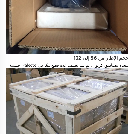
حجم الإطار من 56 إلى 132
معبأة بصناديق كرتون، ثم يتم تغليف عدة قطع معًا في Palette خشبية 